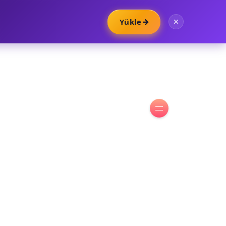
→
Yükle