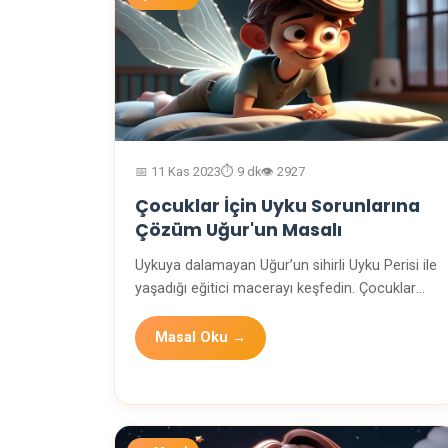
📅 11 Kas 2023
⏱️ 9 dk
👁️ 2927
Çocuklar İçin Uyku Sorunlarına
Çözüm Uğur'un Masalı
Uykuya dalamayan Uğur’un sihirli Uyku Perisi ile
yaşadığı eğitici macerayı keşfedin. Çocuklar
için …
Masal Oku →