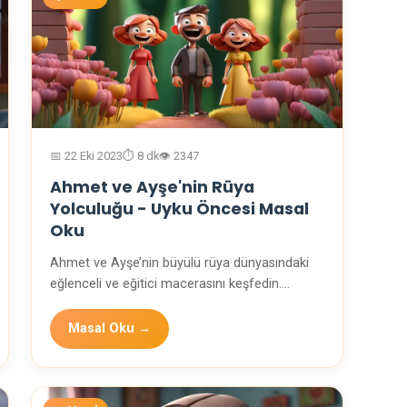
📅 22 Eki 2023
⏱️ 8 dk
👁️ 2347
Ahmet ve Ayşe'nin Rüya
Yolculuğu - Uyku Öncesi Masal
Oku
Ahmet ve Ayşe’nin büyülü rüya dünyasındaki
eğlenceli ve eğitici macerasını keşfedin.
Çocuklar için …
Masal Oku →