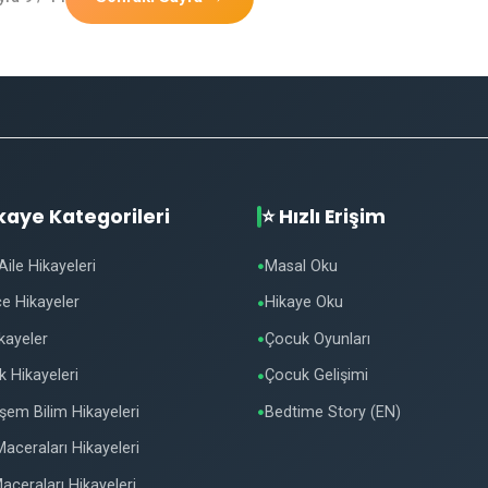
ikaye Kategorileri
⭐ Hızlı Erişim
Aile Hikayeleri
Masal Oku
●
zce Hikayeler
Hikaye Oku
●
ikayeler
Çocuk Oyunları
●
k Hikayeleri
Çocuk Gelişimi
●
em Bilim Hikayeleri
Bedtime Story (EN)
●
aceraları Hikayeleri
aceraları Hikayeleri