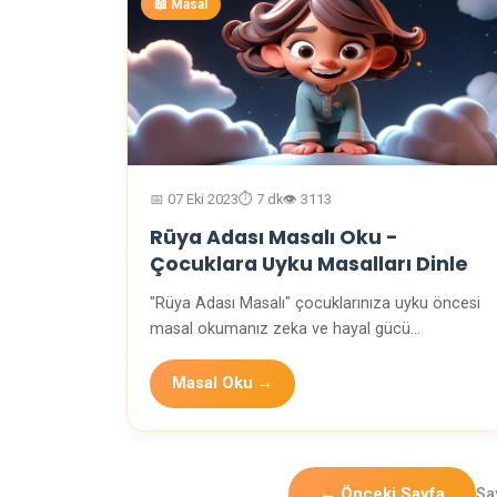
📖 Masal
📅 07 Eki 2023
⏱️ 7 dk
👁️ 3113
Rüya Adası Masalı Oku -
Çocuklara Uyku Masalları Dinle
"Rüya Adası Masalı" çocuklarınıza uyku öncesi
masal okumanız zeka ve hayal gücü
genilişiminde oluml…
Masal Oku →
← Önceki Sayfa
Sa