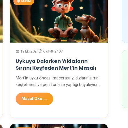
📖 Masal
📅 19 Eki 2024
⏱️ 6 dk
👁️ 2107
Uykuya Dalarken Yıldızların
Sırrını Keşfeden Mert'in Masalı
Mert'in uyku öncesi macerası, yıldızların sırrını
keşfetmesi ve peri Luna ile yaptığı büyüleyici
yo…
Masal Oku →