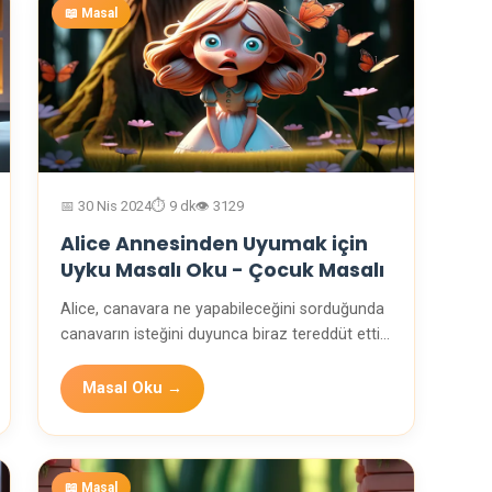
📖 Masal
📅 30 Nis 2024
⏱️ 9 dk
👁️ 3129
Alice Annesinden Uyumak için
Uyku Masalı Oku - Çocuk Masalı
Alice, canavara ne yapabileceğini sorduğunda
canavarın isteğini duyunca biraz tereddüt etti.
Ancak …
Masal Oku →
📖 Masal