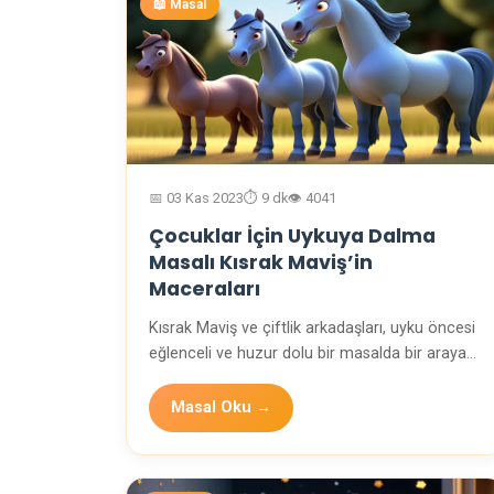
📖 Masal
📅 03 Kas 2023
⏱️ 9 dk
👁️ 4041
Çocuklar İçin Uykuya Dalma
Masalı Kısrak Maviş’in
Maceraları
Kısrak Maviş ve çiftlik arkadaşları, uyku öncesi
eğlenceli ve huzur dolu bir masalda bir araya
geli…
Masal Oku →