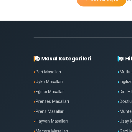
📚 Masal Kategorileri
📖 H
Peri Masalları
Mutlu 
●
●
Uyku Masalları
ingili
●
●
Eğitici Masallar
Dini H
●
●
Prenses Masalları
Dostlu
●
●
Prens Masalları
Muhteş
●
●
Hayvan Masalları
Uzay M
●
●
Macera Masalları
Gezi M
●
●