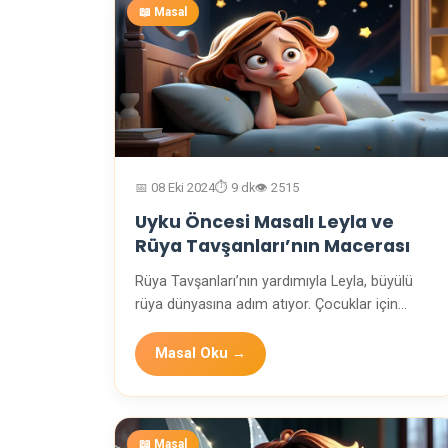
📖 Masal
📅 08 Eki 2024
⏱️ 9 dk
👁️ 2515
Uyku Öncesi Masalı Leyla ve
Rüya Tavşanları’nın Macerası
Rüya Tavşanları’nın yardımıyla Leyla, büyülü
rüya dünyasına adım atıyor. Çocuklar için
rahatlatıcı …
Masal Oku →
📖 Masal