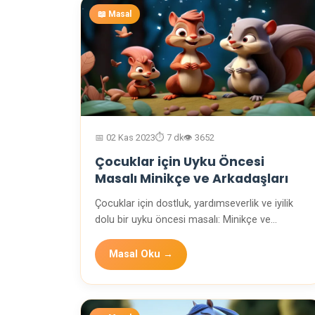
📖 Masal
📅 02 Kas 2023
⏱️ 7 dk
👁️ 3652
Çocuklar için Uyku Öncesi
Masalı Minikçe ve Arkadaşları
Çocuklar için dostluk, yardımseverlik ve iyilik
dolu bir uyku öncesi masalı: Minikçe ve
arkadaşları…
Masal Oku →