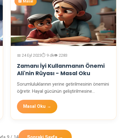
📖 Masal
📅 24 Eyl 2023
⏱️ 9 dk
👁️ 2283
Zamanı İyi Kullanmanın Önemi
Ali'nin Rüyası - Masal Oku
Sorumluluklarının yerine getirilmesinin önemini
öğretir. Hayal gücünün geliştirilmesine
yardımcı o…
Masal Oku →
Sonraki Sayfa →
yfa 9 / 14