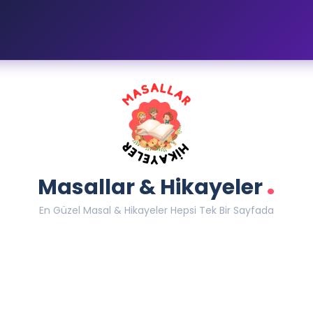
.
Masallar & Hikayeler
En Güzel Masal & Hikayeler Hepsi Tek Bir Sayfada