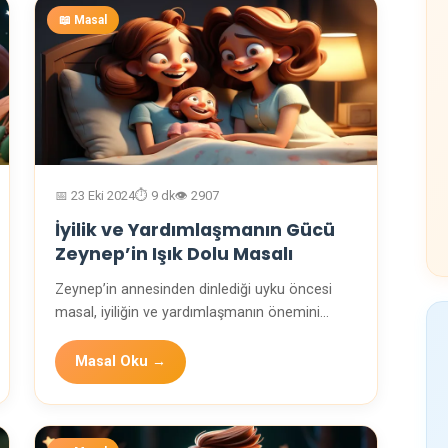
📖 Masal
📅 23 Eki 2024
⏱️ 9 dk
👁️ 2907
İyilik ve Yardımlaşmanın Gücü
Zeynep’in Işık Dolu Masalı
Zeynep’in annesinden dinlediği uyku öncesi
masal, iyiliğin ve yardımlaşmanın önemini
anlatan neşeli…
Masal Oku →