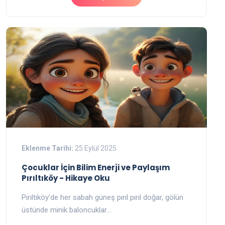
Eklenme Tarihi:
25 Eylül 2025
Çocuklar İçin Bilim Enerji ve Paylaşım
Pırıltıköy - Hikaye Oku
Pırıltıköy’de her sabah güneş pırıl pırıl doğar, gölün
üstünde minik baloncuklar…