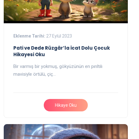
Eklenme Tarihi:
27 Eylül 2023
Pati ve Dede Rüzgâr’la İcat Dolu Çocuk
Hikayesi Oku
Bir varmış bir yokmuş, gökyüzünün en pırıltılı
mavisiyle örtülü, çiç…
Hikaye Oku