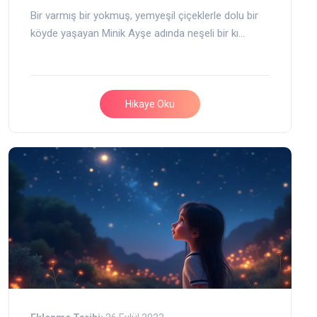
Bir varmış bir yokmuş, yemyeşil çiçeklerle dolu bir
köyde yaşayan Minik Ayşe adında neşeli bir kı…
Hikaye Oku