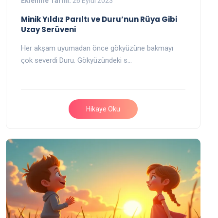
Eklenme Tarihi:
26 Eylül 2023
Minik Yıldız Parıltı ve Duru’nun Rüya Gibi
Uzay Serüveni
Her akşam uyumadan önce gökyüzüne bakmayı
çok severdi Duru. Gökyüzündeki s…
Hikaye Oku