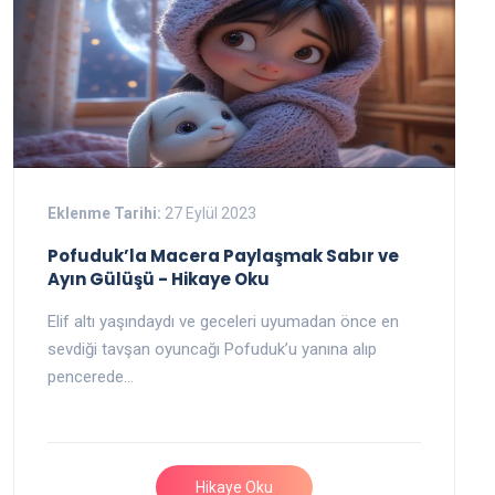
Eklenme Tarihi:
27 Eylül 2023
Pofuduk’la Macera Paylaşmak Sabır ve
Ayın Gülüşü - Hikaye Oku
Elif altı yaşındaydı ve geceleri uyumadan önce en
sevdiği tavşan oyuncağı Pofuduk’u yanına alıp
pencerede…
Hikaye Oku