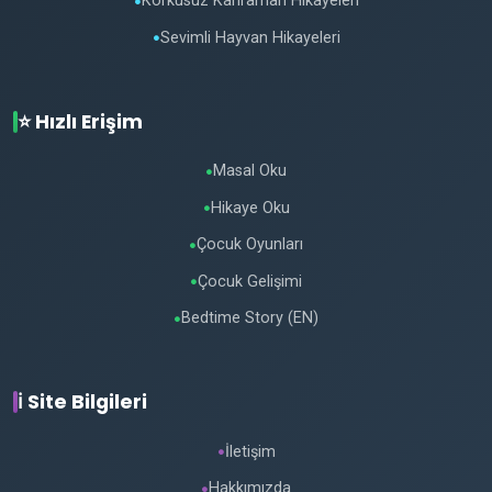
Korkusuz Kahraman Hikayeleri
●
Sevimli Hayvan Hikayeleri
●
⭐ Hızlı Erişim
Masal Oku
●
Hikaye Oku
●
Çocuk Oyunları
●
Çocuk Gelişimi
●
Bedtime Story (EN)
●
ℹ️ Site Bilgileri
İletişim
●
Hakkımızda
●