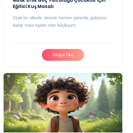
Minik’in İlk Göç Yolculuğu Çocuklar İçin
Eğitici Kuş Masalı
Uzak bir ülkede, denizin hemen yanında, gökyüzü
kadar mavi tüyleri olan küç&uum…
Hikaye Oku