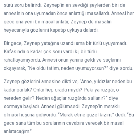
sürü soru belirirdi. Zeynep’in en sevdiği şeylerden biri de
annesinin ona uyumadan önce anlattığı masallardı. Annesi her
gece ona yeni bir masal anlatır, Zeynep de masalın
heyecanıyla gözlerini kapatıp uykuya dalardı.
Bir gece, Zeynep yatağına uzandı ama bir türlü uyuyamadı.
Kafasında o kadar çok soru vardı ki, bir türlü
rahatlayamıyordu. Annesi onun yanına geldi ve saçlarını
okşayarak, “Ne oldu tatlım, neden uyumuyorsun?” diye sordu.
Zeynep gözlerini annesine dikti ve, “Anne, yıldızlar neden bu
kadar parlak? Onlar hep orada mıydı? Peki ya rüzgâr, o
nereden gelir? Neden ağaçlar rüzgârda sallanır?” diye
sormaya başladı. Annesi gülümsedi. Zeynep’in meraklı
olması hoşuna gidiyordu. “Merak etme güzel kızım,” dedi, “Bu
gece sana tüm bu sorularının cevabını verecek bir masal
anlatacağım.”