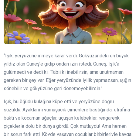
“Işık, yeryüzüne inmeye karar verdi. Gökyüzündeki en büyük
yıldız olan Güneş’e gidip ondan izin istedi. Güneş, Işık’a
gülümsedi ve dedi ki: 'Tabii ki inebilirsin, ama unutmaman
gereken bir şey var. Eğer yeryüzünde iyilik yapmazsan, ışığın
sönebilir ve gökyüzüne geri dönemeyebilirsin.'
Işık, bu öğüdü kulağına küpe etti ve yeryüzüne doğru
süzüldü. Ayaklarını yumuşacık çimenlere bastığında, etrafına
baktı ve kocaman ağaçlar, uçuşan kelebekler, rengarenk
çiçeklerle dolu bir dünya gördü. Çok mutluydu! Ama hemen
bir sorun fark etti. Köyde yaşayan çocuklar birbirleriyle kavga