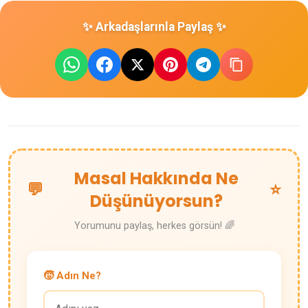
✨ Arkadaşlarınla Paylaş ✨
Masal Hakkında Ne
💬
⭐
Düşünüyorsun?
Yorumunu paylaş, herkes görsün! 🌈
🧒 Adın Ne?