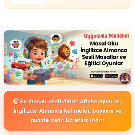
🎧 Bu masalı sesli dinle! Alfabe oyunları,
İngilizce-Almanca kelimeler, boyama ve
puzzle dahil ücretsiz indir!