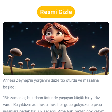
Resmi Gizle
Annesi Zeynep’in yorganını düzeltip oturdu ve masalına
başladı:
“Bir zamanlar, bulutların üstünde yaşayan küçük bir yıldız
vardı. Bu yıldızın adı Işık’tı. Işık, her gece gökyüzüne çıkıp
insanlara parlak bir ışık saçardı. Ama Işık, bazen çok yalnız