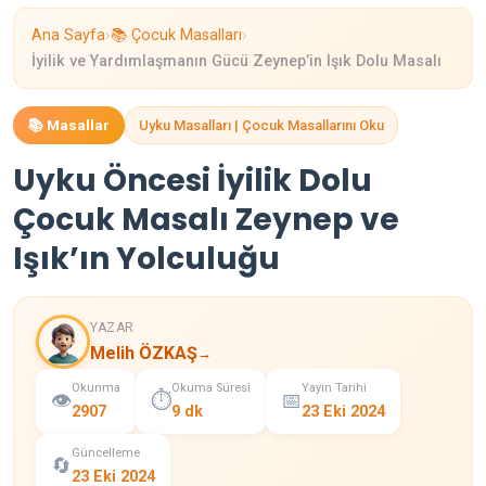
›
›
Ana Sayfa
📚 Çocuk Masalları
İyilik ve Yardımlaşmanın Gücü Zeynep’in Işık Dolu Masalı
📚 Masallar
Uyku Masalları | Çocuk Masallarını Oku
Uyku Öncesi İyilik Dolu
Çocuk Masalı Zeynep ve
Işık’ın Yolculuğu
YAZAR
Melih ÖZKAŞ
→
Okunma
Okuma Süresi
Yayın Tarihi
👁️
⏱️
📅
2907
9 dk
23 Eki 2024
Güncelleme
🔄
23 Eki 2024