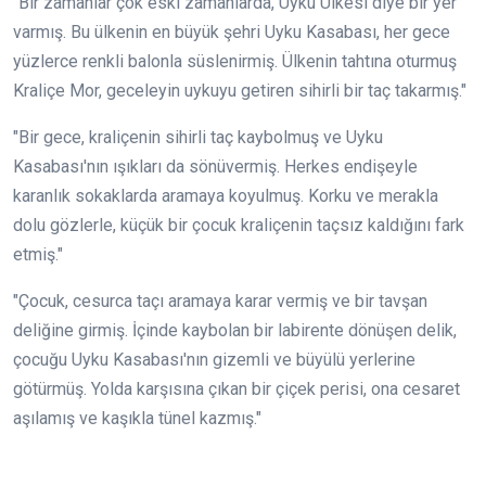
"Bir zamanlar çok eski zamanlarda, Uyku Ülkesi diye bir yer
varmış. Bu ülkenin en büyük şehri Uyku Kasabası, her gece
yüzlerce renkli balonla süslenirmiş. Ülkenin tahtına oturmuş
Kraliçe Mor, geceleyin uykuyu getiren sihirli bir taç takarmış."
"Bir gece, kraliçenin sihirli taç kaybolmuş ve Uyku
Kasabası'nın ışıkları da sönüvermiş. Herkes endişeyle
karanlık sokaklarda aramaya koyulmuş. Korku ve merakla
dolu gözlerle, küçük bir çocuk kraliçenin taçsız kaldığını fark
etmiş."
"Çocuk, cesurca taçı aramaya karar vermiş ve bir tavşan
deliğine girmiş. İçinde kaybolan bir labirente dönüşen delik,
çocuğu Uyku Kasabası'nın gizemli ve büyülü yerlerine
götürmüş. Yolda karşısına çıkan bir çiçek perisi, ona cesaret
aşılamış ve kaşıkla tünel kazmış."