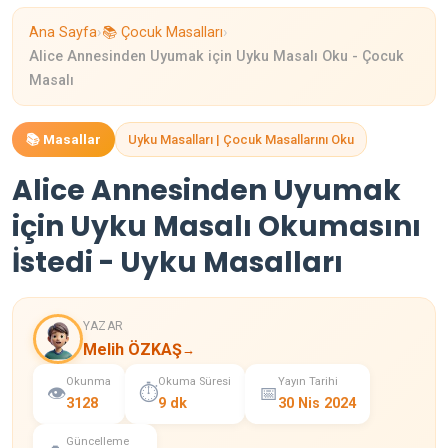
›
›
Ana Sayfa
📚 Çocuk Masalları
Alice Annesinden Uyumak için Uyku Masalı Oku - Çocuk
Masalı
📚 Masallar
Uyku Masalları | Çocuk Masallarını Oku
Alice Annesinden Uyumak
için Uyku Masalı Okumasını
İstedi - Uyku Masalları
YAZAR
Melih ÖZKAŞ
→
Okunma
Okuma Süresi
Yayın Tarihi
👁️
⏱️
📅
3128
9 dk
30 Nis 2024
Güncelleme