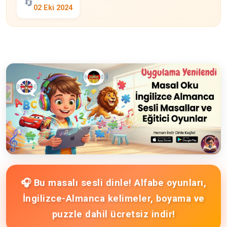
🔄
02 Eki 2024
🎧 Bu masalı sesli dinle! Alfabe oyunları,
İngilizce-Almanca kelimeler, boyama ve
puzzle dahil ücretsiz indir!