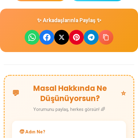
✨ Arkadaşlarınla Paylaş ✨
Masal Hakkında Ne
💬
⭐
Düşünüyorsun?
Yorumunu paylaş, herkes görsün! 🌈
🧒 Adın Ne?