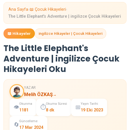
›
›
Ana Sayfa
📖 Çocuk Hikayeleri
The Little Elephant's Adventure | ingilizce Çocuk Hikayeleri
📖 Hikayeler
ingilizce Hikayeler | Çocuk Hikayeleri
The Little Elephant's
Adventure | ingilizce Çocuk
Hikayeleri Oku
YAZAR
Melih ÖZKAŞ
→
Okunma
Okuma Süresi
Yayın Tarihi
👁️
⏱️
📅
1181
8 dk
19 Eki 2023
Güncelleme
🔄
17 Mar 2024