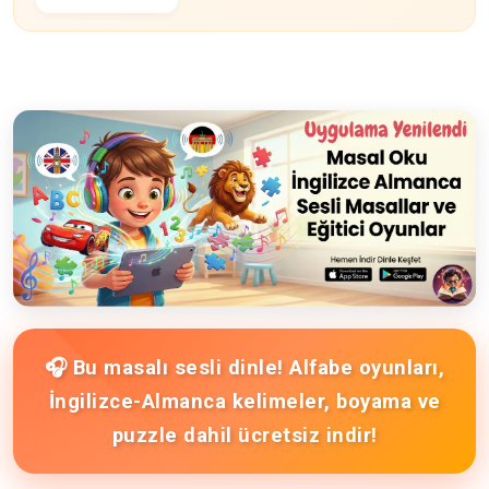
🎧 Bu masalı sesli dinle! Alfabe oyunları,
İngilizce-Almanca kelimeler, boyama ve
puzzle dahil ücretsiz indir!