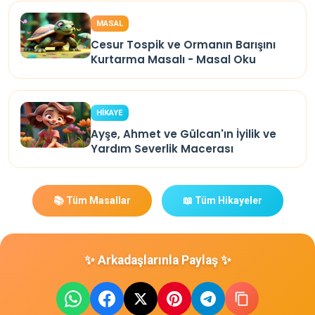
MASAL
Cesur Tospik ve Ormanın Barışını
Kurtarma Masalı - Masal Oku
HİKAYE
Ayşe, Ahmet ve Gülcan'ın İyilik ve
Yardım Severlik Macerası
📚 Tüm Masallar
📖 Tüm Hikayeler
✨ Arkadaşlarınla Paylaş ✨