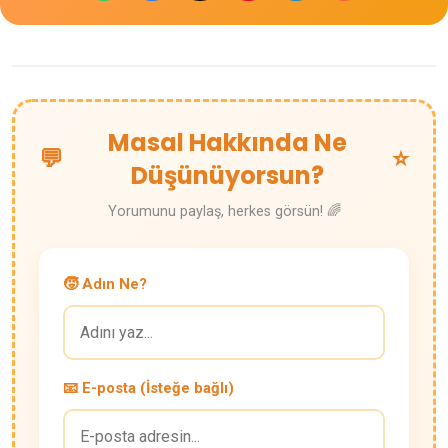
Masal Hakkında Ne
💬
⭐
Düşünüyorsun?
Yorumunu paylaş, herkes görsün! 🌈
🧒 Adın Ne?
📧 E-posta (İsteğe bağlı)