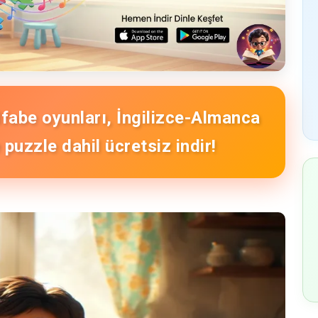
Alfabe oyunları, İngilizce-Almanca
puzzle dahil ücretsiz indir!