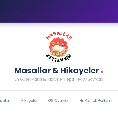
.
Masallar & Hikayeler
En Güzel Masal & Hikayeler Hepsi Tek Bir Sayfada
sallar
Hikayeler
Oyunlar
Çocuk Gelişimi