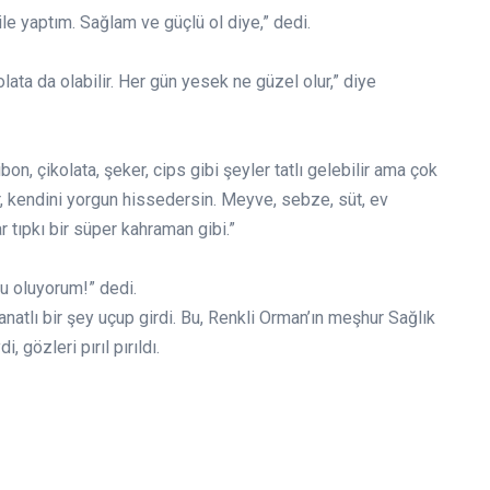
ile yaptım. Sağlam ve güçlü ol diye,” dedi.
ata da olabilir. Her gün yesek ne güzel olur,” diye
n, çikolata, şeker, cips gibi şeyler tatlı gelebilir ama çok
ır, kendini yorgun hissedersin. Meyve, sebze, süt, ev
 tıpkı bir süper kahraman gibi.”
u oluyorum!” dedi.
natlı bir şey uçup girdi. Bu, Renkli Orman’ın meşhur Sağlık
 gözleri pırıl pırıldı.