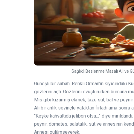
Sağlıklı Beslenme Masalı Ali ve G
Güneşli bir sabah, Renkli Orman’ın kıyısındaki 
gözlerini açtı. Gözlerini ovuştururken burnuna mis
Mis gibi kızarmış ekmek, taze süt, bal ve peynir 
Ali bir anlık sevinçle yataktan fırladı ama sonra
“Keşke kahvaltıda jelibon olsa…” diye mırıldandı.
peynir, domates, salatalık, süt ve annesinin kend
Annesi gülümseyerek: