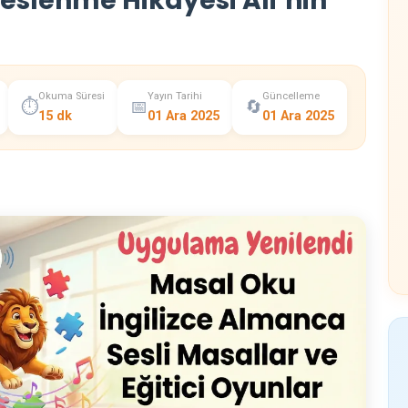
Beslenme Hikayesi Ali’nin
Okuma Süresi
Yayın Tarihi
Güncelleme
⏱️
📅
🔄
15 dk
01 Ara 2025
01 Ara 2025