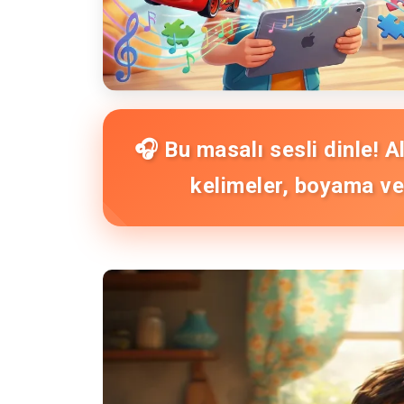
🎧 Bu masalı sesli dinle! 
kelimeler, boyama ve 