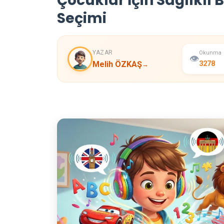
Çocuklar İçin Sağlıklı 
Seçimi
YAZAR
Okunma
👁️
Melih ÖZKAŞ
3278
→