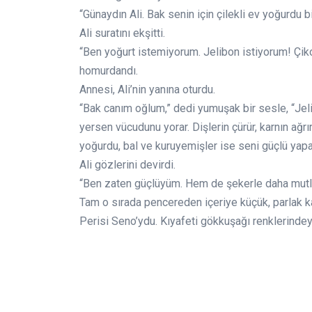
“Günaydın Ali. Bak senin için çilekli ev yoğurdu b
Ali suratını ekşitti.
“Ben yoğurt istemiyorum. Jelibon istiyorum! Çikol
homurdandı.
Annesi, Ali’nin yanına oturdu.
“Bak canım oğlum,” dedi yumuşak bir sesle, “Jelibo
yersen vücudunu yorar. Dişlerin çürür, karnın ağr
yoğurdu, bal ve kuruyemişler ise seni güçlü yapar
Ali gözlerini devirdi.
“Ben zaten güçlüyüm. Hem de şekerle daha mutl
Tam o sırada pencereden içeriye küçük, parlak ka
Perisi Seno’ydu. Kıyafeti gökkuşağı renklerindeydi,