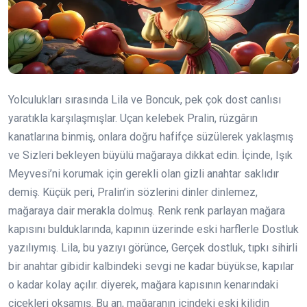
Yolculukları sırasında Lila ve Boncuk, pek çok dost canlısı
yaratıkla karşılaşmışlar. Uçan kelebek Pralin, rüzgârın
kanatlarına binmiş, onlara doğru hafifçe süzülerek yaklaşmış
ve Sizleri bekleyen büyülü mağaraya dikkat edin. İçinde, Işık
Meyvesi’ni korumak için gerekli olan gizli anahtar saklıdır
demiş. Küçük peri, Pralin’in sözlerini dinler dinlemez,
mağaraya dair merakla dolmuş. Renk renk parlayan mağara
kapısını bulduklarında, kapının üzerinde eski harflerle Dostluk
yazılıymış. Lila, bu yazıyı görünce, Gerçek dostluk, tıpkı sihirli
bir anahtar gibidir kalbindeki sevgi ne kadar büyükse, kapılar
o kadar kolay açılır. diyerek, mağara kapısının kenarındaki
çiçekleri okşamış. Bu an, mağaranın içindeki eski kilidin