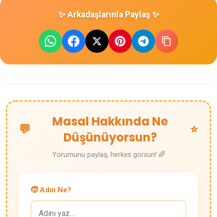
✨ Arkadaşlarınla Paylaş ✨
Masal Hakkında Ne
💬
⭐
Düşünüyorsun?
Yorumunu paylaş, herkes görsün! 🌈
🧒 Adın Ne?