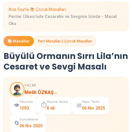
›
›
Ana Sayfa
📚 Çocuk Masalları
Periler Ülkesi’nde Cesaretin ve Sevginin İzinde - Masal
Oku
📚 Masallar
Peri Masalları | Çocuk Masalları
Büyülü Ormanın Sırrı Lila’nın
Cesaret ve Sevgi Masalı
YAZAR
Melih ÖZKAŞ
→
Okunma
Okuma Süresi
Yayın Tarihi
👁️
⏱️
📅
1093
8 dk
06 Nis 2025
Güncelleme
🔄
06 Nis 2025