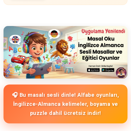
🎧 Bu masalı sesli dinle! Alfabe oyunları,
İngilizce-Almanca kelimeler, boyama ve
puzzle dahil ücretsiz indir!