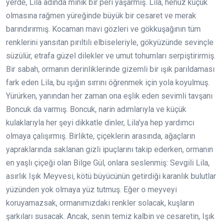
yerde, Lila adında minik bir peri yaşarmış. Lila, henüz küçük
olmasına rağmen yüreğinde büyük bir cesaret ve merak
barındırırmış. Kocaman mavi gözleri ve gökkuşağının tüm
renklerini yansıtan pırıltılı elbiseleriyle, gökyüzünde sevinçle
süzülür, etrafa güzel dilekler ve umut tohumları serpiştirirmiş.
Bir sabah, ormanın derinliklerinde gizemli bir ışık parıldaması
fark eden Lila, bu ışığın sırrını öğrenmek için yola koyulmuş.
Yürürken, yanından her zaman ona eşlik eden sevimli tavşanı
Boncuk da varmış. Boncuk, narin adımlarıyla ve küçük
kulaklarıyla her şeyi dikkatle dinler, Lila'ya hep yardımcı
olmaya çalışırmış. Birlikte, çiçeklerin arasında, ağaçların
yapraklarında saklanan gizli ipuçlarını takip ederken, ormanın
en yaşlı çiçeği olan Bilge Gül, onlara seslenmiş: Sevgili Lila,
asırlık Işık Meyvesi, kötü büyücünün getirdiği karanlık bulutlar
yüzünden yok olmaya yüz tutmuş. Eğer o meyveyi
koruyamazsak, ormanımızdaki renkler solacak, kuşların
şarkıları susacak. Ancak, senin temiz kalbin ve cesaretin, Işık