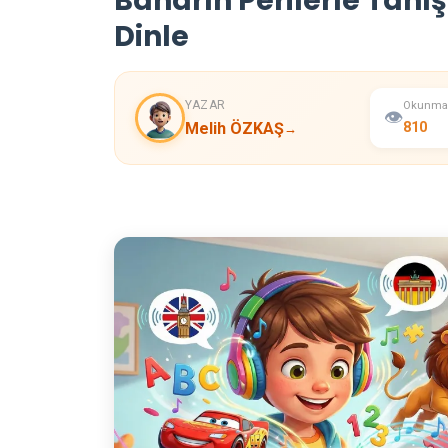
Baharın Perilerle Tanış
Dinle
YAZAR
Okunma
👁️
Melih ÖZKAŞ
810
→