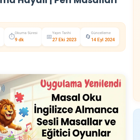
ma Hayali | Peri Masalları
Okuma Süresi
Yayın Tarihi
Güncelleme
⏱️
📅
🔄
9 dk
27 Eki 2023
14 Eyl 2024