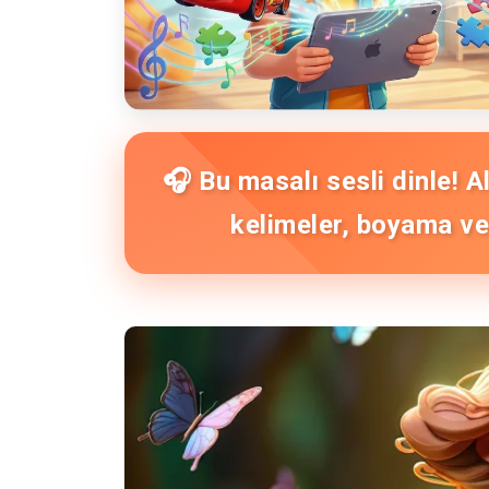
🎧 Bu masalı sesli dinle! 
kelimeler, boyama ve 