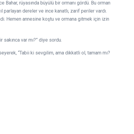
gece Bahar, rüyasında büyülü bir ormanı gördü. Bu orman
ıl parlayan dereler ve ince kanatlı, zarif periler vardı.
ndi. Hemen annesine koştu ve ormana gitmek için izin
 sakınca var mı?” diye sordu.
eyerek, “Tabii ki sevgilim, ama dikkatli ol, tamam mı?