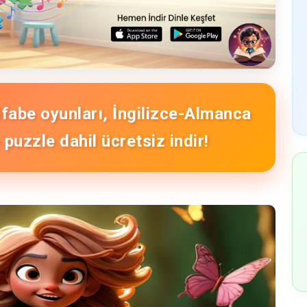
Alfabe oyunları, İngilizce-Almanca
puzzle dahil ücretsiz indir!