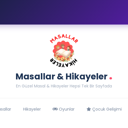
.
Masallar & Hikayeler
En Güzel Masal & Hikayeler Hepsi Tek Bir Sayfada
sallar
Hikayeler
Oyunlar
Çocuk Gelişimi