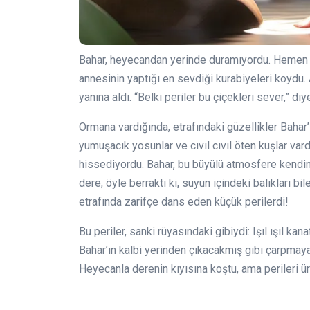
Bahar, heyecandan yerinde duramıyordu. Hemen küç
annesinin yaptığı en sevdiği kurabiyeleri koydu
yanına aldı. “Belki periler bu çiçekleri sever,” di
Ormana vardığında, etrafındaki güzellikler Bahar’ı
yumuşacık yosunlar ve cıvıl cıvıl öten kuşlar var
hissediyordu. Bahar, bu büyülü atmosfere kendini k
dere, öyle berraktı ki, suyun içindeki balıkları b
etrafında zarifçe dans eden küçük perilerdi!
Bu periler, sanki rüyasındaki gibiydi: Işıl ışıl kan
Bahar’ın kalbi yerinden çıkacakmış gibi çarpmaya
Heyecanla derenin kıyısına koştu, ama perileri ü