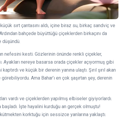
ük sırt çantasını aldı, içine biraz su, birkaç sandviç ve
. Ardından bahçede büyüttüğü çiçeklerden birkaçını da
ye düşündü.
n nefesini kesti. Gözlerinin önünde renkli çiçekler,
dı. Ayakları nereye basarsa orada çiçekler açıyormuş gibi
aptırdı ve küçük bir derenin yanına ulaştı. Şırıl şırıl akan
ile görebiliyordu. Ama Bahar’ı en çok şaşırtan şey, derenin
atları vardı ve çiçeklerden yapılmış elbiseler giyiyorlardı.
 başladı. İşte hayalini kurduğu an gerçek olmuştu!
rkütmekten korktuğu için sessizce yanlarına yaklaştı.