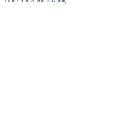
dostu olmuş ve yollarını açmış.