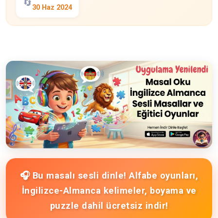
🔄
30 Haz 2024
🎧 Bu masalı sesli dinle! Alfabe oyunları,
İngilizce-Almanca kelimeler, boyama ve
puzzle dahil ücretsiz indir!