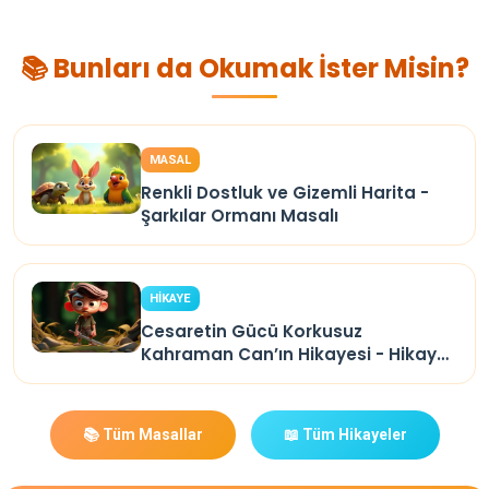
📚 Bunları da Okumak İster Misin?
MASAL
Renkli Dostluk ve Gizemli Harita -
Şarkılar Ormanı Masalı
HİKAYE
Cesaretin Gücü Korkusuz
Kahraman Can’ın Hikayesi - Hikaye
Oku
📚 Tüm Masallar
📖 Tüm Hikayeler