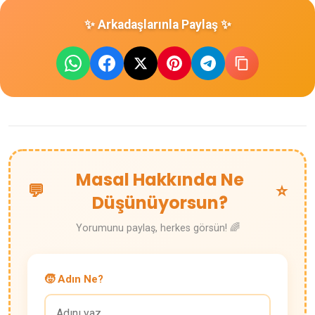
✨ Arkadaşlarınla Paylaş ✨
Masal Hakkında Ne
💬
⭐
Düşünüyorsun?
Yorumunu paylaş, herkes görsün! 🌈
🧒 Adın Ne?