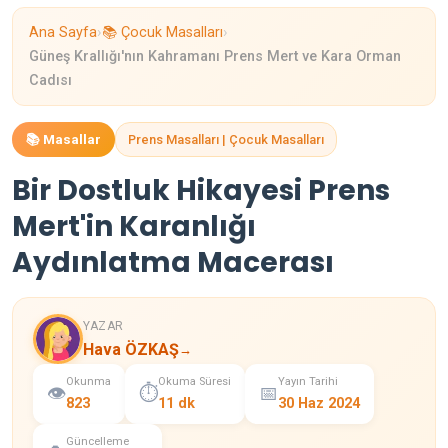
›
›
Ana Sayfa
📚 Çocuk Masalları
Güneş Krallığı'nın Kahramanı Prens Mert ve Kara Orman
Cadısı
📚 Masallar
Prens Masalları | Çocuk Masalları
Bir Dostluk Hikayesi Prens
Mert'in Karanlığı
Aydınlatma Macerası
YAZAR
Hava ÖZKAŞ
→
Okunma
Okuma Süresi
Yayın Tarihi
👁️
⏱️
📅
823
11 dk
30 Haz 2024
Güncelleme