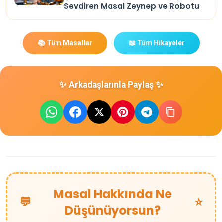
Sevdiren Masal Zeynep ve Robotu
📚 Tüm Masallar
📖 Tüm Hikayeler
✨ Arkadaşlarınla Paylaş ✨
Masal Hakkında Ne
💬
⭐
Düşünüyorsun?