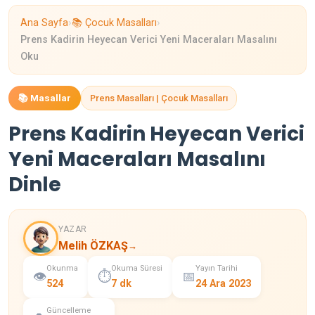
›
›
Ana Sayfa
📚 Çocuk Masalları
Prens Kadirin Heyecan Verici Yeni Maceraları Masalını
Oku
📚 Masallar
Prens Masalları | Çocuk Masalları
Prens Kadirin Heyecan Verici
Yeni Maceraları Masalını
Dinle
YAZAR
Melih ÖZKAŞ
→
Okunma
Okuma Süresi
Yayın Tarihi
👁️
⏱️
📅
524
7 dk
24 Ara 2023
Güncelleme