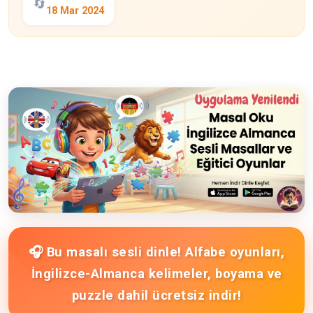
🔄
18 Mar 2024
🎧 Bu masalı sesli dinle! Alfabe oyunları,
İngilizce-Almanca kelimeler, boyama ve
puzzle dahil ücretsiz indir!