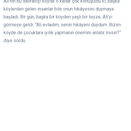
Ali’nin bu davranışı köyde o kadar çok konuşuldu ki, başka
köylerden gelen insanlar bile onun hikâyesini duymaya
başladı. Bir gün, başka bir köyden yaşlı bir teyze, Ali’yi
görmeye geldi. “Ali evladım, senin hikâyeni duydum. Bizim
köyde de çocuklara iyilik yapmanın önemini anlatır mısın?”
diye sordu.