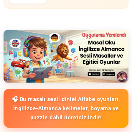
🎧 Bu masalı sesli dinle! Alfabe oyunları,
İngilizce-Almanca kelimeler, boyama ve
puzzle dahil ücretsiz indir!