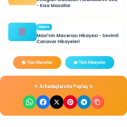
- Kısa Masallar
HİKAYE
📘
Mavi'nin Macerası Hikayesi - Sevimli
Canavar Hikayeleri
📚 Tüm Masallar
📖 Tüm Hikayeler
✨ Arkadaşlarınla Paylaş ✨