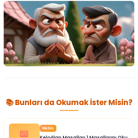
📚 Bunları da Okumak İster Misin?
MASAL
📖
Keloğlan Masalları 1 Masallarını Oku