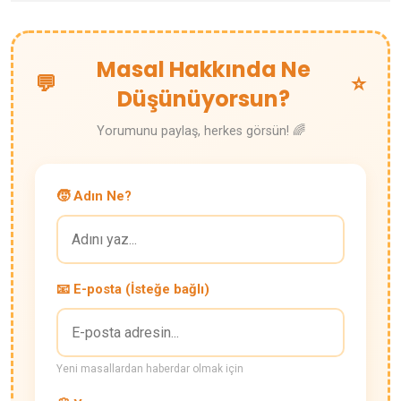
Masal Hakkında Ne
💬
⭐
Düşünüyorsun?
Yorumunu paylaş, herkes görsün! 🌈
🧒 Adın Ne?
📧 E-posta (İsteğe bağlı)
Yeni masallardan haberdar olmak için