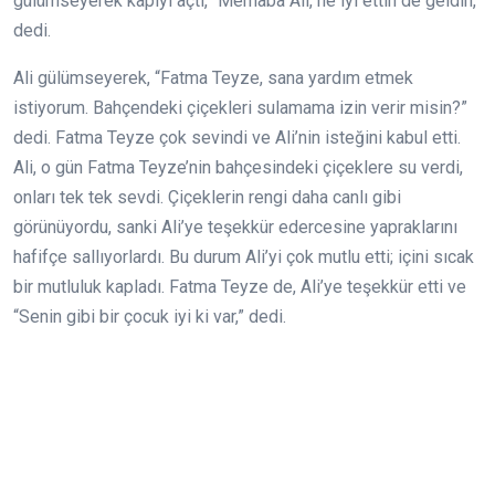
gülümseyerek kapıyı açtı, “Merhaba Ali, ne iyi ettin de geldin,”
dedi.
Ali gülümseyerek, “Fatma Teyze, sana yardım etmek
istiyorum. Bahçendeki çiçekleri sulamama izin verir misin?”
dedi. Fatma Teyze çok sevindi ve Ali’nin isteğini kabul etti.
Ali, o gün Fatma Teyze’nin bahçesindeki çiçeklere su verdi,
onları tek tek sevdi. Çiçeklerin rengi daha canlı gibi
görünüyordu, sanki Ali’ye teşekkür edercesine yapraklarını
hafifçe sallıyorlardı. Bu durum Ali’yi çok mutlu etti; içini sıcak
bir mutluluk kapladı. Fatma Teyze de, Ali’ye teşekkür etti ve
“Senin gibi bir çocuk iyi ki var,” dedi.