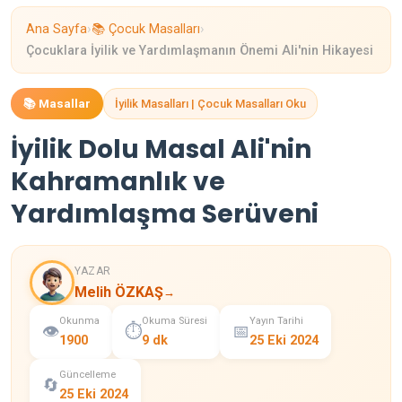
›
›
Ana Sayfa
📚 Çocuk Masalları
Çocuklara İyilik ve Yardımlaşmanın Önemi Ali'nin Hikayesi
📚 Masallar
İyilik Masalları | Çocuk Masalları Oku
İyilik Dolu Masal Ali'nin
Kahramanlık ve
Yardımlaşma Serüveni
YAZAR
Melih ÖZKAŞ
→
Okunma
Okuma Süresi
Yayın Tarihi
👁️
⏱️
📅
1900
9 dk
25 Eki 2024
Güncelleme
🔄
25 Eki 2024