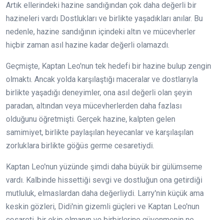
Artık ellerindeki hazine sandığından çok daha değerli bir
hazineleri vardı Dostlukları ve birlikte yaşadıkları anılar. Bu
nedenle, hazine sandığının içindeki altın ve mücevherler
hiçbir zaman asıl hazine kadar değerli olamazdı.
Geçmişte, Kaptan Leo'nun tek hedefi bir hazine bulup zengin
olmaktı. Ancak yolda karşılaştığı maceralar ve dostlarıyla
birlikte yaşadığı deneyimler, ona asıl değerli olan şeyin
paradan, altından veya mücevherlerden daha fazlası
olduğunu öğretmişti. Gerçek hazine, kalpten gelen
samimiyet, birlikte paylaşılan heyecanlar ve karşılaşılan
zorluklara birlikte göğüs germe cesaretiydi.
Kaptan Leo'nun yüzünde şimdi daha büyük bir gülümseme
vardı. Kalbinde hissettiği sevgi ve dostluğun ona getirdiği
mutluluk, elmaslardan daha değerliydi. Larry'nin küçük ama
keskin gözleri, Didi'nin gizemli güçleri ve Kaptan Leo'nun
cesareti, bir ekip olmanın ve birbirlerine güvenmenin ne