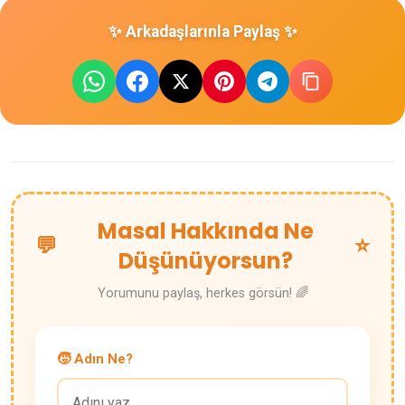
✨ Arkadaşlarınla Paylaş ✨
Masal Hakkında Ne
💬
⭐
Düşünüyorsun?
Yorumunu paylaş, herkes görsün! 🌈
🧒 Adın Ne?