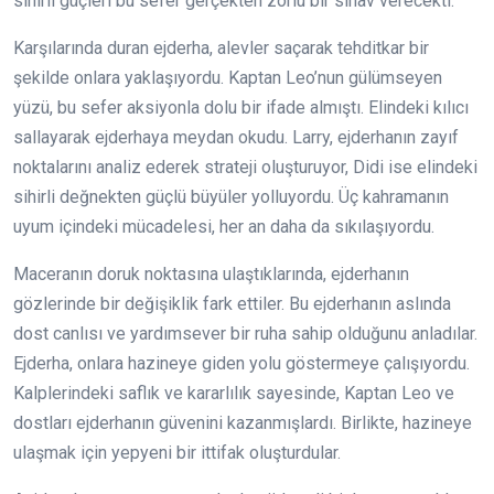
sihirli güçleri bu sefer gerçekten zorlu bir sınav verecekti.
Karşılarında duran ejderha, alevler saçarak tehditkar bir
şekilde onlara yaklaşıyordu. Kaptan Leo’nun gülümseyen
yüzü, bu sefer aksiyonla dolu bir ifade almıştı. Elindeki kılıcı
sallayarak ejderhaya meydan okudu. Larry, ejderhanın zayıf
noktalarını analiz ederek strateji oluşturuyor, Didi ise elindeki
sihirli değnekten güçlü büyüler yolluyordu. Üç kahramanın
uyum içindeki mücadelesi, her an daha da sıkılaşıyordu.
Maceranın doruk noktasına ulaştıklarında, ejderhanın
gözlerinde bir değişiklik fark ettiler. Bu ejderhanın aslında
dost canlısı ve yardımsever bir ruha sahip olduğunu anladılar.
Ejderha, onlara hazineye giden yolu göstermeye çalışıyordu.
Kalplerindeki saflık ve kararlılık sayesinde, Kaptan Leo ve
dostları ejderhanın güvenini kazanmışlardı. Birlikte, hazineye
ulaşmak için yepyeni bir ittifak oluşturdular.