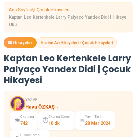
›
›
Ana Sayfa
📖 Çocuk Hikayeleri
Kaptan Leo Kertenkele Larry Palyaço Yandex Didi | Hikaye
Oku
📖 Hikayeler
Hazine Avı Hikayeleri - Çocuk Hikayeleri
Kaptan Leo Kertenkele Larry
Palyaço Yandex Didi | Çocuk
Hikayesi
YAZAR
Hava ÖZKAŞ
→
Okunma
Okuma Süresi
Yayın Tarihi
👁️
⏱️
📅
742
10 dk
28 Mar 2024
Güncelleme