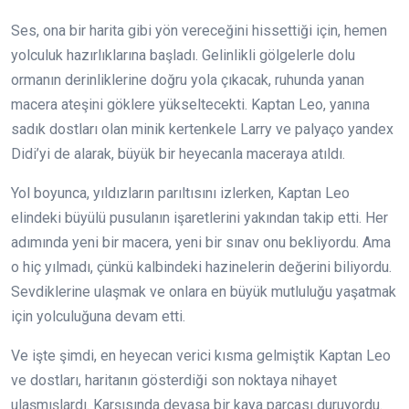
Ses, ona bir harita gibi yön vereceğini hissettiği için, hemen
yolculuk hazırlıklarına başladı. Gelinlikli gölgelerle dolu
ormanın derinliklerine doğru yola çıkacak, ruhunda yanan
macera ateşini göklere yükseltecekti. Kaptan Leo, yanına
sadık dostları olan minik kertenkele Larry ve palyaço yandex
Didi’yi de alarak, büyük bir heyecanla maceraya atıldı.
Yol boyunca, yıldızların parıltısını izlerken, Kaptan Leo
elindeki büyülü pusulanın işaretlerini yakından takip etti. Her
adımında yeni bir macera, yeni bir sınav onu bekliyordu. Ama
o hiç yılmadı, çünkü kalbindeki hazinelerin değerini biliyordu.
Sevdiklerine ulaşmak ve onlara en büyük mutluluğu yaşatmak
için yolculuğuna devam etti.
Ve işte şimdi, en heyecan verici kısma gelmiştik Kaptan Leo
ve dostları, haritanın gösterdiği son noktaya nihayet
ulaşmışlardı. Karşısında devasa bir kaya parçası duruyordu.