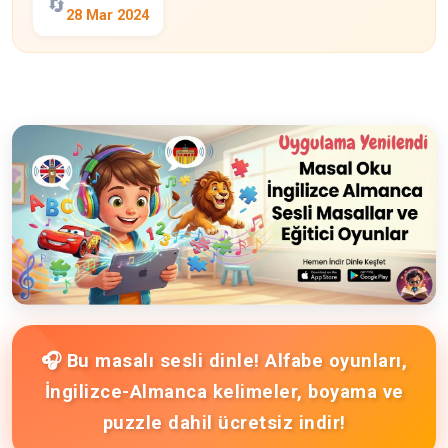
🔄
28 Mar 2024
🎧 Bu masalı sesli dinle! Alfabe oyunları,
İngilizce-Almanca kelimeler, boyama ve
puzzle dahil ücretsiz indir!