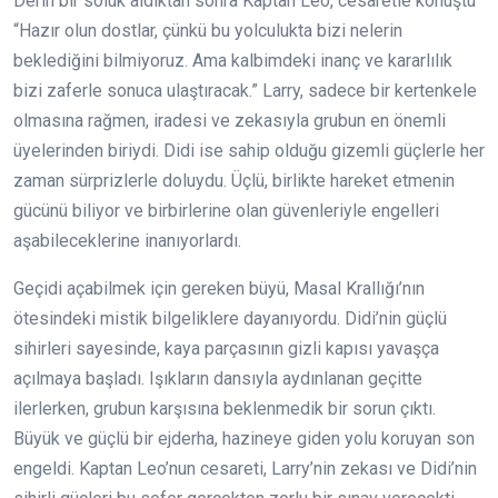
Derin bir soluk aldıktan sonra Kaptan Leo, cesaretle konuştu
“Hazır olun dostlar, çünkü bu yolculukta bizi nelerin
beklediğini bilmiyoruz. Ama kalbimdeki inanç ve kararlılık
bizi zaferle sonuca ulaştıracak.” Larry, sadece bir kertenkele
olmasına rağmen, iradesi ve zekasıyla grubun en önemli
üyelerinden biriydi. Didi ise sahip olduğu gizemli güçlerle her
zaman sürprizlerle doluydu. Üçlü, birlikte hareket etmenin
gücünü biliyor ve birbirlerine olan güvenleriyle engelleri
aşabileceklerine inanıyorlardı.
Geçidi açabilmek için gereken büyü, Masal Krallığı’nın
ötesindeki mistik bilgeliklere dayanıyordu. Didi’nin güçlü
sihirleri sayesinde, kaya parçasının gizli kapısı yavaşça
açılmaya başladı. Işıkların dansıyla aydınlanan geçitte
ilerlerken, grubun karşısına beklenmedik bir sorun çıktı.
Büyük ve güçlü bir ejderha, hazineye giden yolu koruyan son
engeldi. Kaptan Leo’nun cesareti, Larry’nin zekası ve Didi’nin