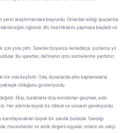
n yerel araştırmacılara başvurdu. Onlardan aldığı ipuçlarına
abileceğini öğrendi. Ali, hazırlıklarını yapmaya başladı ve
 için yola çıktı. Tüneller boyunca ilerledikçe, yüzlerce yıl
ldular. Bu işaretler, definenin izini sürmelerine yardımcı
i bir oda keşfetti. Oda, duvarlarda altın kaplamalarla
 yaklaşık olduğunu gösteriyordu.
eğildi. Ekip, tuzaklarla dolu koridorları geçmek, eski
ydı. Her adımda büyük bir dikkat ve cesaret gerekiyordu.
 kanıtlayacakları büyük bir sandık buldular. Sandığı
nlar, mücevherler ve antik değerli eşyalar, onların en vahşi