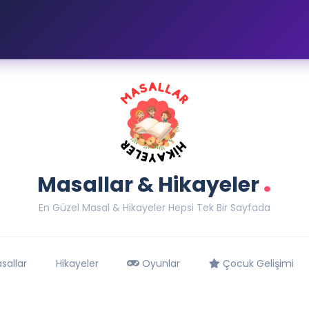
.
Masallar & Hikayeler
En Güzel Masal & Hikayeler Hepsi Tek Bir Sayfada
sallar
Hikayeler
Oyunlar
Çocuk Gelişimi