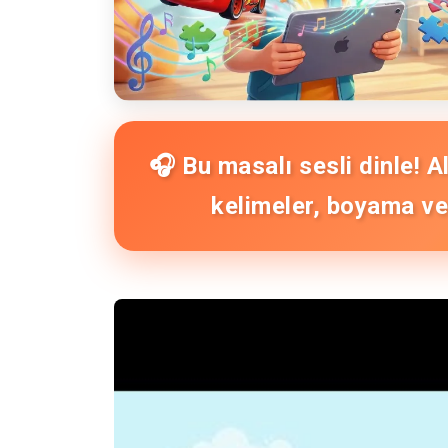
🎧 Bu masalı sesli dinle! 
kelimeler, boyama ve 