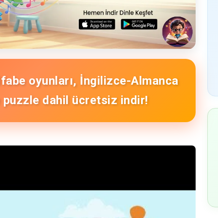
Alfabe oyunları, İngilizce-Almanca
puzzle dahil ücretsiz indir!