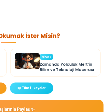
 Okumak İster Misin?
HİKAYE
Zamanda Yolculuk Mert’in
Bilim ve Teknoloji Macerası
📖 Tüm Hikayeler
şlarınla Paylaş ✨