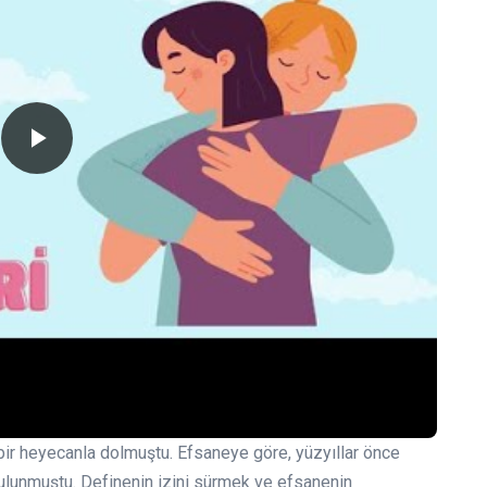
bir heyecanla dolmuştu. Efsaneye göre, yüzyıllar önce
ulunmuştu. Definenin izini sürmek ve efsanenin