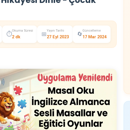
Hikayesi Dinle - Çocuk
Okuma Süresi
Yayın Tarihi
Güncelleme
⏱️
📅
🔄
2 dk
27 Eyl 2023
17 Mar 2024