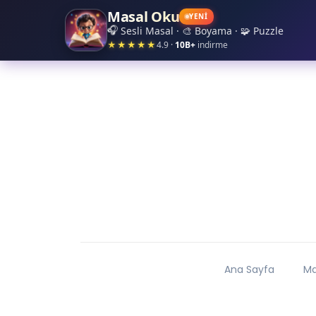
Masal Oku
✦
✧
✦
✧
YENİ
✦
🎧
Sesli Masal · 🎨 Boyama · 🧩 Puzzle
★★★★★
4.9 ·
10B+
indirme
Ana Sayfa
Ma