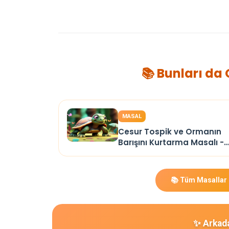
📚 Bunları da
MASAL
Cesur Tospik ve Ormanın
Barışını Kurtarma Masalı -
Masal Oku
📚 Tüm Masallar
✨ Arkada