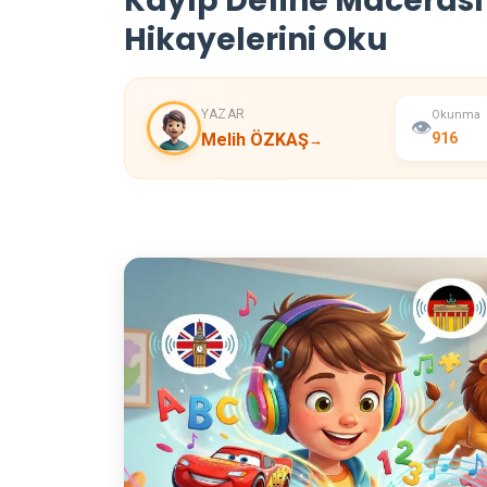
Kayıp Define Macerası 
Hikayelerini Oku
YAZAR
Okunma
👁️
Melih ÖZKAŞ
916
→