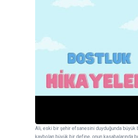
Ali, eski bir şehir efsanesini duyduğunda büyük 
kaybolan büyük bir define, onun kasabalarında b