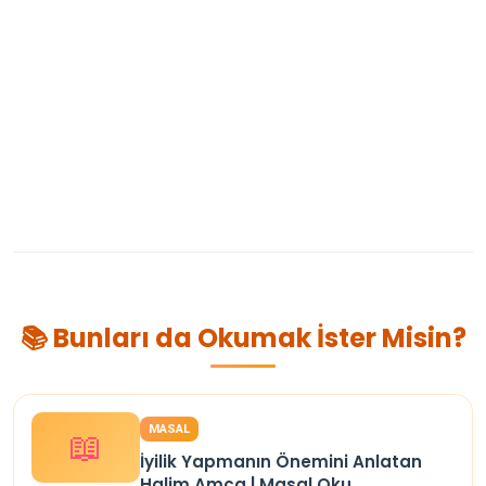
📚 Bunları da Okumak İster Misin?
MASAL
📖
İyilik Yapmanın Önemini Anlatan
Halim Amca | Masal Oku