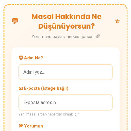
Masal Hakkında Ne
💬
⭐
Düşünüyorsun?
Yorumunu paylaş, herkes görsün! 🌈
🧒 Adın Ne?
📧 E-posta (İsteğe bağlı)
Yeni masallardan haberdar olmak için
💭 Yorumun