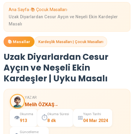
›
›
Ana Sayfa
📚 Çocuk Masalları
Uzak Diyarlardan Cesur Ayçın ve Neşeli Ekin Kardeşler
Masalı
📚 Masallar
Kardeşlik Masalları | Çocuk Masalları
Uzak Diyarlardan Cesur
Ayçın ve Neşeli Ekin
Kardeşler | Uyku Masalı
YAZAR
Melih ÖZKAŞ
→
Okunma
Okuma Süresi
Yayın Tarihi
👁️
⏱️
📅
913
8 dk
04 Mar 2024
Güncelleme