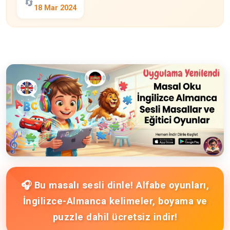
🔄
18 Mar 2024
🎧 Bu masalı sesli dinle! Alfabe oyunları,
İngilizce-Almanca kelimeler, boyama ve
puzzle dahil ücretsiz indir!