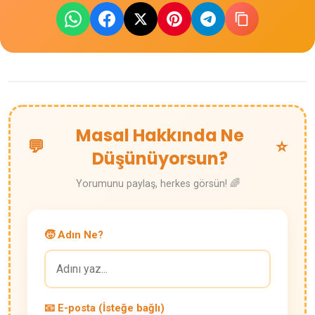
Masal Hakkında Ne
💬
⭐
Düşünüyorsun?
Yorumunu paylaş, herkes görsün! 🌈
🧒 Adın Ne?
📧 E-posta (İsteğe bağlı)