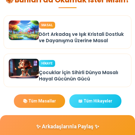
MASAL
Dört Arkadaş ve Işık Kristali Dostluk
ve Dayanışma Üzerine Masal
HİKAYE
Çocuklar İçin Sihirli Dünya Masalı
Hayal Gücünün Gücü
📚 Tüm Masallar
📖 Tüm Hikayeler
✨ Arkadaşlarınla Paylaş ✨