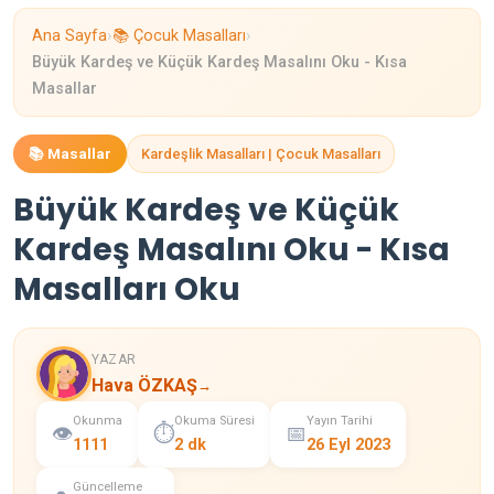
›
›
Ana Sayfa
📚 Çocuk Masalları
Büyük Kardeş ve Küçük Kardeş Masalını Oku - Kısa
Masallar
📚 Masallar
Kardeşlik Masalları | Çocuk Masalları
Büyük Kardeş ve Küçük
Kardeş Masalını Oku - Kısa
Masalları Oku
YAZAR
Hava ÖZKAŞ
→
Okunma
Okuma Süresi
Yayın Tarihi
👁️
⏱️
📅
1111
2 dk
26 Eyl 2023
Güncelleme