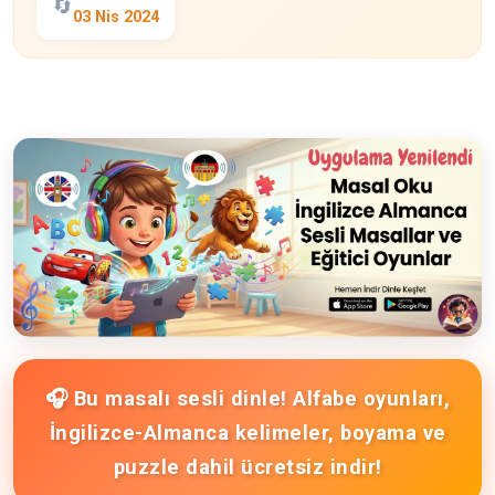
🔄
03 Nis 2024
🎧 Bu masalı sesli dinle! Alfabe oyunları,
İngilizce-Almanca kelimeler, boyama ve
puzzle dahil ücretsiz indir!