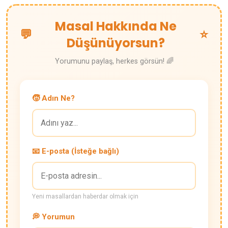
Masal Hakkında Ne
💬
⭐
Düşünüyorsun?
Yorumunu paylaş, herkes görsün! 🌈
🧒 Adın Ne?
📧 E-posta (İsteğe bağlı)
Yeni masallardan haberdar olmak için
💭 Yorumun