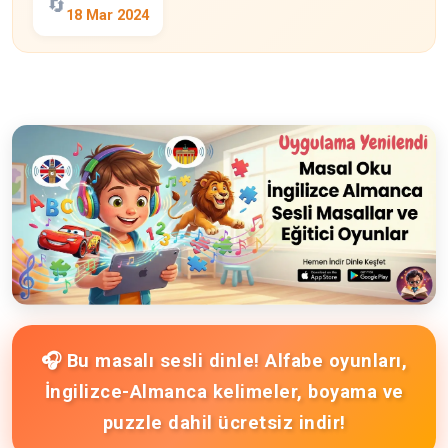
🔄
18 Mar 2024
🎧 Bu masalı sesli dinle! Alfabe oyunları,
İngilizce-Almanca kelimeler, boyama ve
puzzle dahil ücretsiz indir!