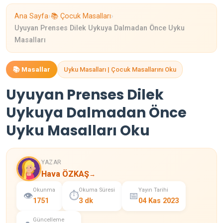
›
›
Ana Sayfa
📚 Çocuk Masalları
Uyuyan Prenses Dilek Uykuya Dalmadan Önce Uyku
Masalları
📚 Masallar
Uyku Masalları | Çocuk Masallarını Oku
Uyuyan Prenses Dilek
Uykuya Dalmadan Önce
Uyku Masalları Oku
YAZAR
Hava ÖZKAŞ
→
Okunma
Okuma Süresi
Yayın Tarihi
👁️
⏱️
📅
1751
3 dk
04 Kas 2023
Güncelleme