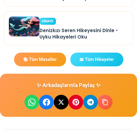
HİKAYE
Denizkızı Seren Hikeyesini Dinle -
Uyku Hikayeleri Oku
📚 Tüm Masallar
📖 Tüm Hikayeler
✨ Arkadaşlarınla Paylaş ✨