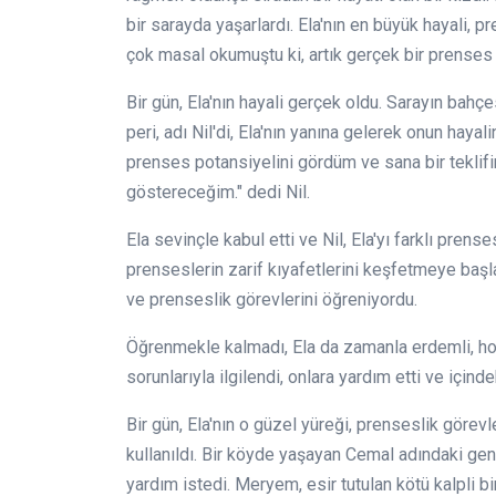
bir sarayda yaşarlardı. Ela'nın en büyük hayali, 
çok masal okumuştu ki, artık gerçek bir prenses 
Bir gün, Ela'nın hayali gerçek oldu. Sarayın bahç
peri, adı Nil'di, Ela'nın yanına gelerek onun hayal
prenses potansiyelini gördüm ve sana bir teklifi
göstereceğim." dedi Nil.
Ela sevinçle kabul etti ve Nil, Ela'yı farklı prense
prenseslerin zarif kıyafetlerini keşfetmeye başla
ve prenseslik görevlerini öğreniyordu.
Öğrenmekle kalmadı, Ela da zamanla erdemli, hoş
sorunlarıyla ilgilendi, onlara yardım etti ve için
Bir gün, Ela'nın o güzel yüreği, prenseslik görevl
kullanıldı. Bir köyde yaşayan Cemal adındaki gen
yardım istedi. Meryem, esir tutulan kötü kalpli bi