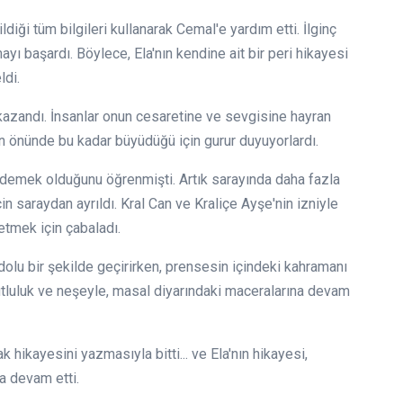
iği tüm bilgileri kullanarak Cemal'e yardım etti. İlginç
mayı başardı. Böylece, Ela'nın kendine ait bir peri hikayesi
ldi.
 kazandı. İnsanlar onun cesaretine ve sevgisine hayran
nin önünde bu kadar büyüdüğü için gurur duyuyorlardı.
 demek olduğunu öğrenmişti. Artık sarayında daha fazla
n saraydan ayrıldı. Kral Can ve Kraliçe Ayşe'nin izniyle
 etmek için çabaladı.
 dolu bir şekilde geçirirken, prensesin içindeki kahramanı
utluluk ve neşeyle, masal diyarındaki maceralarına devam
 hikayesini yazmasıyla bitti... ve Ela'nın hikayesi,
a devam etti.