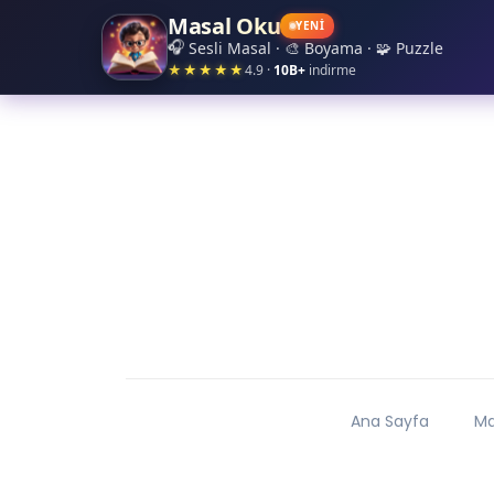
Masal Oku
✦
✧
✧
✦
YENİ
✦
🎧
Sesli Masal · 🎨 Boyama · 🧩 Puzzle
★★★★★
4.9 ·
10B+
indirme
Ana Sayfa
Ma