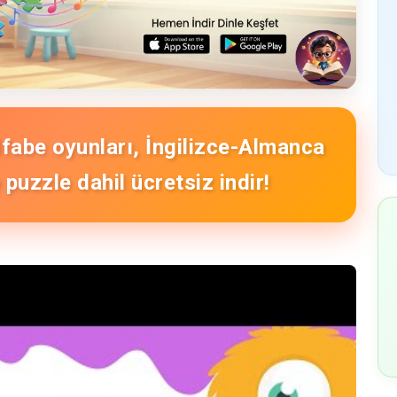
Alfabe oyunları, İngilizce-Almanca
puzzle dahil ücretsiz indir!