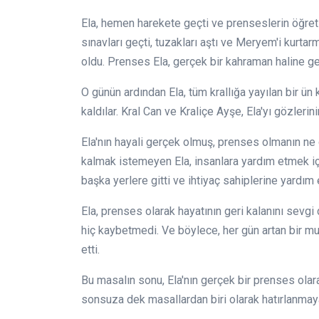
Ela, hemen harekete geçti ve prenseslerin öğretild
sınavları geçti, tuzakları aştı ve Meryem'i kurtar
oldu. Prenses Ela, gerçek bir kahraman haline ge
O günün ardından Ela, tüm krallığa yayılan bir ün
kaldılar. Kral Can ve Kraliçe Ayşe, Ela'yı gözleri
Ela'nın hayali gerçek olmuş, prenses olmanın ne
kalmak istemeyen Ela, insanlara yardım etmek içi
başka yerlere gitti ve ihtiyaç sahiplerine yardım
Ela, prenses olarak hayatının geri kalanını sevgi
hiç kaybetmedi. Ve böylece, her gün artan bir m
etti.
Bu masalın sonu, Ela'nın gerçek bir prenses olarak
sonsuza dek masallardan biri olarak hatırlanmay