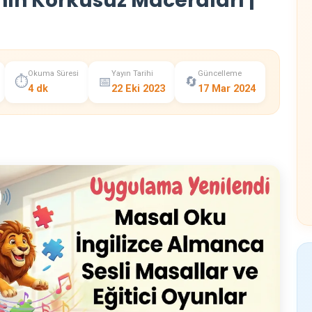
nın Korkusuz Maceraları |
Okuma Süresi
Yayın Tarihi
Güncelleme
⏱️
📅
🔄
4 dk
22 Eki 2023
17 Mar 2024