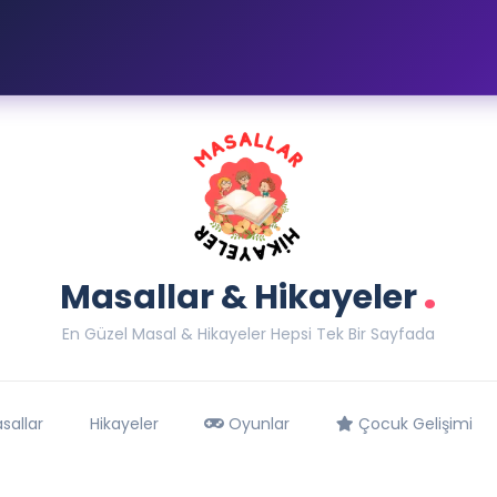
.
Masallar & Hikayeler
En Güzel Masal & Hikayeler Hepsi Tek Bir Sayfada
sallar
Hikayeler
Oyunlar
Çocuk Gelişimi