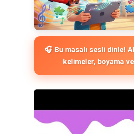
🎧 Bu masalı sesli dinle! 
kelimeler, boyama ve 