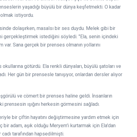
prenseslerin yaşadığı büyülü bir dünya keşfetmekti. O kadar
olmak istiyordu.
esinde dolaşırken, masalsı bir ses duydu. Melek gibi bir
ini gerçekleştirmek istediğini söyledi. "Ela, senin içindeki
m var. Sana gerçek bir prenses olmanın yollarını
s okullarına götürdü. Ela renkli dünyaları, büyülü şatoları ve
dı. Her gün bir prensesle tanışıyor, onlardan dersler alıyor
görülü ve cömert bir prenses haline geldi. İnsanların
deki prensesin ışığını herkesin görmesini sağladı.
eriyle bir çiftin hayatını değiştirmesine yardım etmek için
ç bir adam, aşık olduğu Meryem'i kurtarmak için Ela'dan
r cadı tarafından hapsedilmişti.