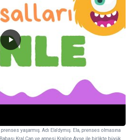
r prenses yaşarmış. Adı Ela'dymış. Ela, prenses olmasına
 Babası Kral Can ve annesi Kraliçe Ayşe ile birlikte büyük