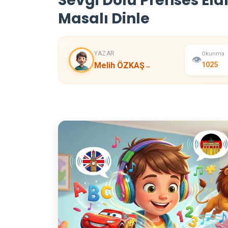
Sevgi Dolu Prenses Ela
Masalı Dinle
YAZAR
Okunma
👁️
Melih ÖZKAŞ
1025
→