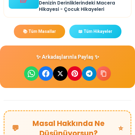
Denizin Derinliklerindeki Macera
Hikayesi - Çocuk Hikayeleri
📚 Tüm Masallar
📖 Tüm Hikayeler
✨ Arkadaşlarınla Paylaş ✨
Masal Hakkında Ne
💬
⭐
Düşünüyorsun?