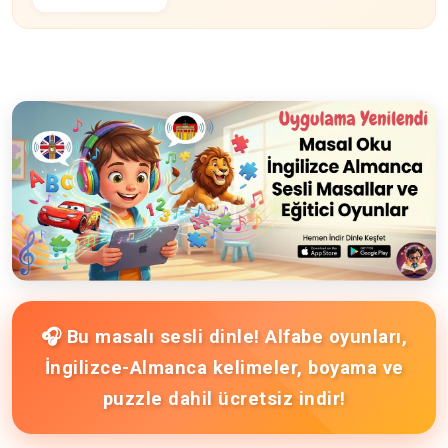
🎧 Bu masalı sesli dinle! Alfabe oyunları,
İngilizce-Almanca kelimeler, boyama ve
puzzle dahil ücretsiz indir!