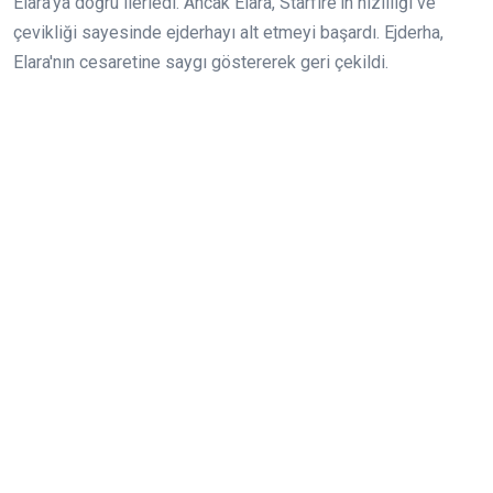
Elara'ya doğru ilerledi. Ancak Elara, Starfire'ın hızlılığı ve
çevikliği sayesinde ejderhayı alt etmeyi başardı. Ejderha,
Elara'nın cesaretine saygı göstererek geri çekildi.