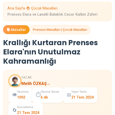
›
›
Ana Sayfa
📚 Çocuk Masalları
Prenses Elara ve Lanetli Bataklık Cesur Kalbin Zaferi
📚 Masallar
Prenses Masalları | Çocuk Masalları
Krallığı Kurtaran Prenses
Elara'nın Unutulmaz
Kahramanlığı
YAZAR
Melih ÖZKAŞ
→
Okunma
Okuma Süresi
Yayın Tarihi
👁️
⏱️
📅
1092
6 dk
21 Tem 2024
Güncelleme
🔄
21 Tem 2024