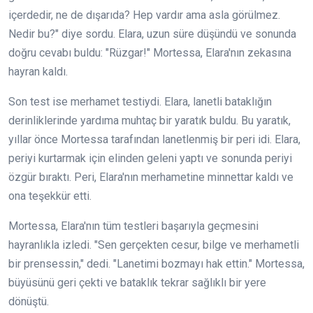
içerdedir, ne de dışarıda? Hep vardır ama asla görülmez.
Nedir bu?" diye sordu. Elara, uzun süre düşündü ve sonunda
doğru cevabı buldu: "Rüzgar!" Mortessa, Elara'nın zekasına
hayran kaldı.
Son test ise merhamet testiydi. Elara, lanetli bataklığın
derinliklerinde yardıma muhtaç bir yaratık buldu. Bu yaratık,
yıllar önce Mortessa tarafından lanetlenmiş bir peri idi. Elara,
periyi kurtarmak için elinden geleni yaptı ve sonunda periyi
özgür bıraktı. Peri, Elara'nın merhametine minnettar kaldı ve
ona teşekkür etti.
Mortessa, Elara'nın tüm testleri başarıyla geçmesini
hayranlıkla izledi. "Sen gerçekten cesur, bilge ve merhametli
bir prensessin," dedi. "Lanetimi bozmayı hak ettin." Mortessa,
büyüsünü geri çekti ve bataklık tekrar sağlıklı bir yere
dönüştü.