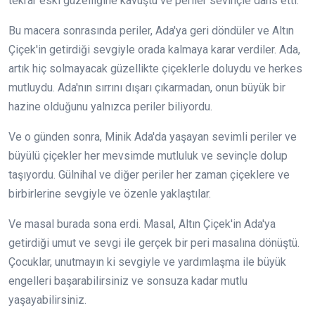
tekrar eski güzelliğine kavuştu ve periler sevinçle dans etti.
Bu macera sonrasında periler, Ada'ya geri döndüler ve Altın
Çiçek'in getirdiği sevgiyle orada kalmaya karar verdiler. Ada,
artık hiç solmayacak güzellikte çiçeklerle doluydu ve herkes
mutluydu. Ada'nın sırrını dışarı çıkarmadan, onun büyük bir
hazine olduğunu yalnızca periler biliyordu.
Ve o günden sonra, Minik Ada'da yaşayan sevimli periler ve
büyülü çiçekler her mevsimde mutluluk ve sevinçle dolup
taşıyordu. Gülnihal ve diğer periler her zaman çiçeklere ve
birbirlerine sevgiyle ve özenle yaklaştılar.
Ve masal burada sona erdi. Masal, Altın Çiçek'in Ada'ya
getirdiği umut ve sevgi ile gerçek bir peri masalına dönüştü.
Çocuklar, unutmayın ki sevgiyle ve yardımlaşma ile büyük
engelleri başarabilirsiniz ve sonsuza kadar mutlu
yaşayabilirsiniz.