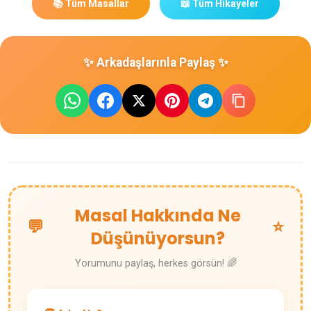
📚 Tüm Masallar
📖 Tüm Hikayeler
✨ Arkadaşlarınla Paylaş ✨
Masal Hakkında Ne
💬
⭐
Düşünüyorsun?
Yorumunu paylaş, herkes görsün! 🌈