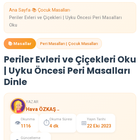
›
›
Ana Sayfa
📚 Çocuk Masalları
Periler Evleri ve Çiçekleri | Uyku Öncesi Peri Masalları
Oku
📚 Masallar
Peri Masalları | Çocuk Masalları
Periler Evleri ve Çiçekleri Oku
| Uyku Öncesi Peri Masalları
Dinle
YAZAR
Hava ÖZKAŞ
→
Okunma
Okuma Süresi
Yayın Tarihi
👁️
⏱️
📅
1116
4 dk
22 Eki 2023
Güncelleme