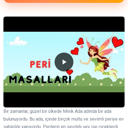
Bir zamanlar, güzel bir ülkede Minik Ada adında bir ada
bulunuyordu. Bu ada, içinde birçok mutlu ve sevimli periye ev
sahipliği yapıyordu. Perilerin en sevdiği şey ise çiçeklerdi.