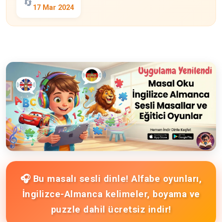
🔄
17 Mar 2024
🎧 Bu masalı sesli dinle! Alfabe oyunları,
İngilizce-Almanca kelimeler, boyama ve
puzzle dahil ücretsiz indir!