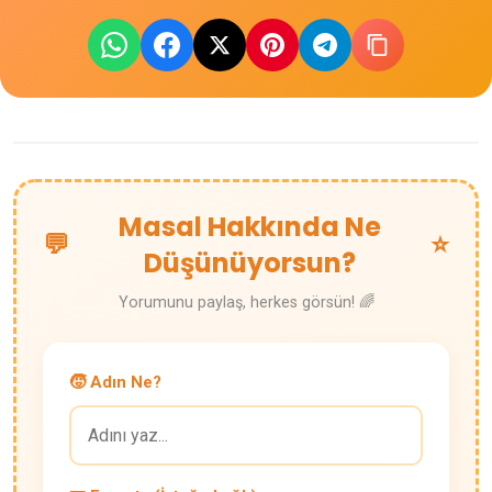
Masal Hakkında Ne
💬
⭐
Düşünüyorsun?
Yorumunu paylaş, herkes görsün! 🌈
🧒 Adın Ne?