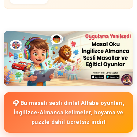
🎧 Bu masalı sesli dinle! Alfabe oyunları,
İngilizce-Almanca kelimeler, boyama ve
puzzle dahil ücretsiz indir!