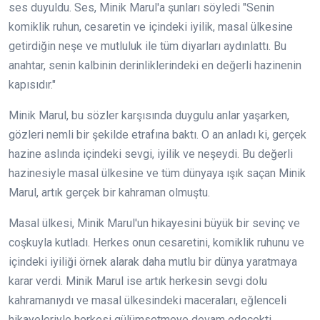
ses duyuldu. Ses, Minik Marul'a şunları söyledi "Senin
komiklik ruhun, cesaretin ve içindeki iyilik, masal ülkesine
getirdiğin neşe ve mutluluk ile tüm diyarları aydınlattı. Bu
anahtar, senin kalbinin derinliklerindeki en değerli hazinenin
kapısıdır."
Minik Marul, bu sözler karşısında duygulu anlar yaşarken,
gözleri nemli bir şekilde etrafına baktı. O an anladı ki, gerçek
hazine aslında içindeki sevgi, iyilik ve neşeydi. Bu değerli
hazinesiyle masal ülkesine ve tüm dünyaya ışık saçan Minik
Marul, artık gerçek bir kahraman olmuştu.
Masal ülkesi, Minik Marul'un hikayesini büyük bir sevinç ve
coşkuyla kutladı. Herkes onun cesaretini, komiklik ruhunu ve
içindeki iyiliği örnek alarak daha mutlu bir dünya yaratmaya
karar verdi. Minik Marul ise artık herkesin sevgi dolu
kahramanıydı ve masal ülkesindeki maceraları, eğlenceli
hikayeleriyle herkesi gülümsetmeye devam edecekti.