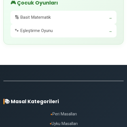
🎮 Çocuk Oyunları
🔢 Basit Matematik
→
🐾 Eşleştirme Oyunu
→
📚 Masal Kategorileri
Peri Masalları
●
Uyku Masalları
●