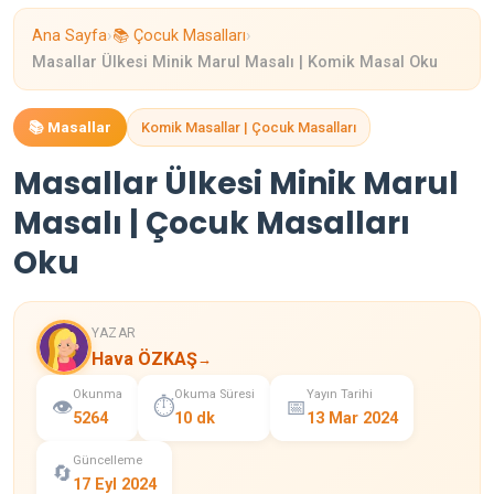
›
›
Ana Sayfa
📚 Çocuk Masalları
Masallar Ülkesi Minik Marul Masalı | Komik Masal Oku
📚 Masallar
Komik Masallar | Çocuk Masalları
Masallar Ülkesi Minik Marul
Masalı | Çocuk Masalları
Oku
YAZAR
Hava ÖZKAŞ
→
Okunma
Okuma Süresi
Yayın Tarihi
👁️
⏱️
📅
5264
10 dk
13 Mar 2024
Güncelleme
🔄
17 Eyl 2024