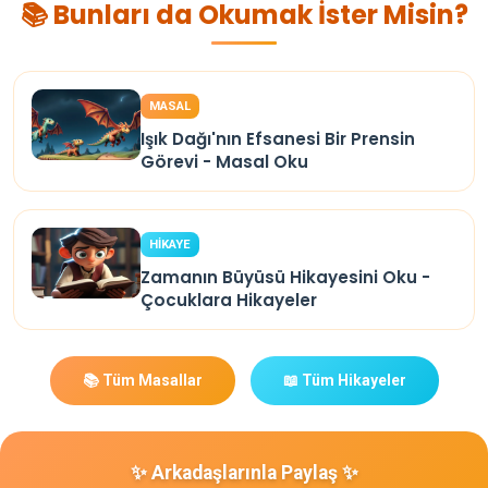
📚 Bunları da Okumak İster Misin?
MASAL
Işık Dağı'nın Efsanesi Bir Prensin
Görevi - Masal Oku
HİKAYE
Zamanın Büyüsü Hikayesini Oku -
Çocuklara Hikayeler
📚 Tüm Masallar
📖 Tüm Hikayeler
✨ Arkadaşlarınla Paylaş ✨