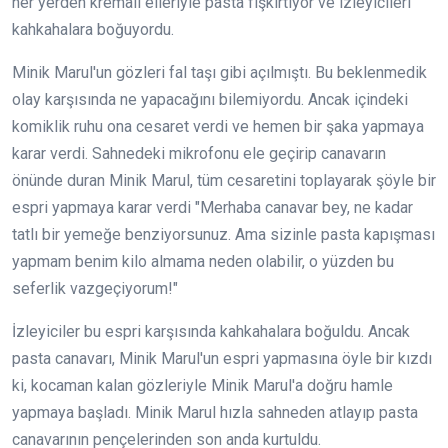
her yerden kremalı elleriyle pasta fışkırtıyor ve izleyicileri
kahkahalara boğuyordu.
Minik Marul'un gözleri fal taşı gibi açılmıştı. Bu beklenmedik
olay karşısında ne yapacağını bilemiyordu. Ancak içindeki
komiklik ruhu ona cesaret verdi ve hemen bir şaka yapmaya
karar verdi. Sahnedeki mikrofonu ele geçirip canavarın
önünde duran Minik Marul, tüm cesaretini toplayarak şöyle bir
espri yapmaya karar verdi "Merhaba canavar bey, ne kadar
tatlı bir yemeğe benziyorsunuz. Ama sizinle pasta kapışması
yapmam benim kilo almama neden olabilir, o yüzden bu
seferlik vazgeçiyorum!"
İzleyiciler bu espri karşısında kahkahalara boğuldu. Ancak
pasta canavarı, Minik Marul'un espri yapmasına öyle bir kızdı
ki, kocaman kalan gözleriyle Minik Marul'a doğru hamle
yapmaya başladı. Minik Marul hızla sahneden atlayıp pasta
canavarının pençelerinden son anda kurtuldu.