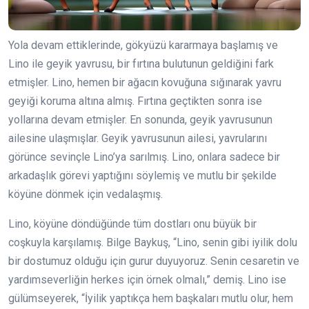
Yola devam ettiklerinde, gökyüzü kararmaya başlamış ve
Lino ile geyik yavrusu, bir fırtına bulutunun geldiğini fark
etmişler. Lino, hemen bir ağacın kovuğuna sığınarak yavru
geyiği koruma altına almış. Fırtına geçtikten sonra ise
yollarına devam etmişler. En sonunda, geyik yavrusunun
ailesine ulaşmışlar. Geyik yavrusunun ailesi, yavrularını
görünce sevinçle Lino’ya sarılmış. Lino, onlara sadece bir
arkadaşlık görevi yaptığını söylemiş ve mutlu bir şekilde
köyüne dönmek için vedalaşmış.
Lino, köyüne döndüğünde tüm dostları onu büyük bir
coşkuyla karşılamış. Bilge Baykuş, “Lino, senin gibi iyilik dolu
bir dostumuz olduğu için gurur duyuyoruz. Senin cesaretin ve
yardımseverliğin herkes için örnek olmalı,” demiş. Lino ise
gülümseyerek, “İyilik yaptıkça hem başkaları mutlu olur, hem