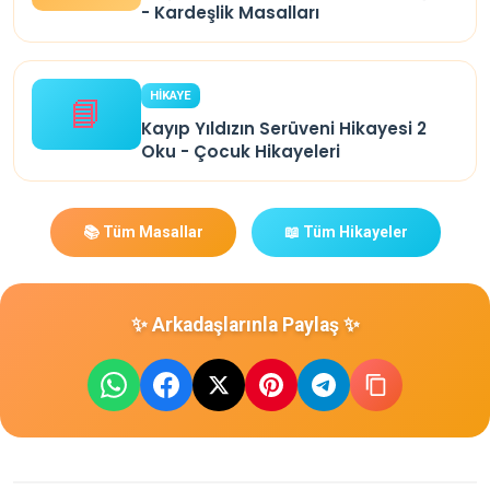
- Kardeşlik Masalları
HİKAYE
📘
Kayıp Yıldızın Serüveni Hikayesi 2
Oku - Çocuk Hikayeleri
📚 Tüm Masallar
📖 Tüm Hikayeler
✨ Arkadaşlarınla Paylaş ✨