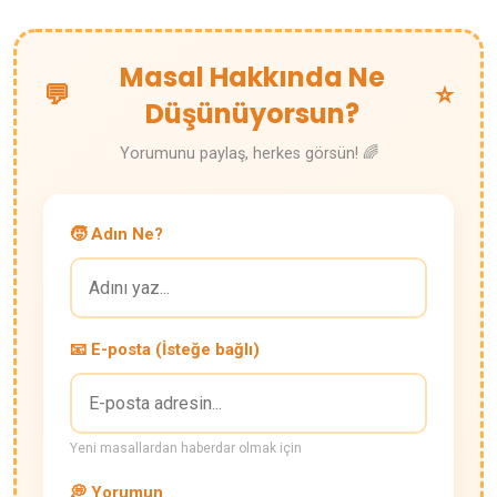
Masal Hakkında Ne
💬
⭐
Düşünüyorsun?
Yorumunu paylaş, herkes görsün! 🌈
🧒 Adın Ne?
📧 E-posta (İsteğe bağlı)
Yeni masallardan haberdar olmak için
💭 Yorumun