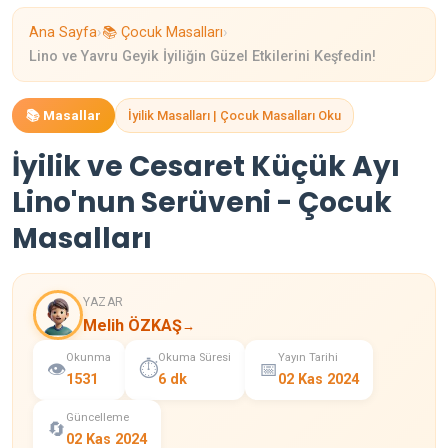
›
›
Ana Sayfa
📚 Çocuk Masalları
Lino ve Yavru Geyik İyiliğin Güzel Etkilerini Keşfedin!
📚 Masallar
İyilik Masalları | Çocuk Masalları Oku
İyilik ve Cesaret Küçük Ayı
Lino'nun Serüveni - Çocuk
Masalları
YAZAR
Melih ÖZKAŞ
→
Okunma
Okuma Süresi
Yayın Tarihi
👁️
⏱️
📅
1531
6 dk
02 Kas 2024
Güncelleme
🔄
02 Kas 2024