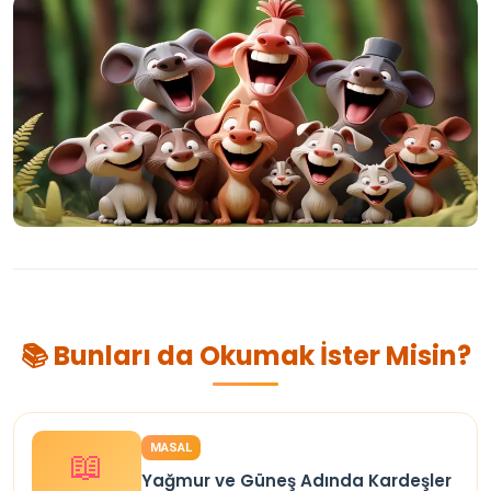
📚 Bunları da Okumak İster Misin?
MASAL
📖
Yağmur ve Güneş Adında Kardeşler