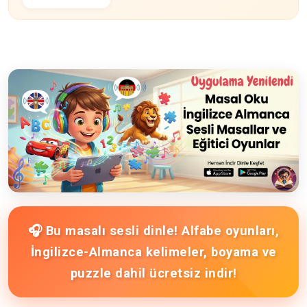
🎧 Bu masalı sesli dinle! Alfabe oyunları,
İngilizce-Almanca kelimeler, boyama ve
puzzle dahil ücretsiz indir!