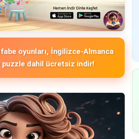
Alfabe oyunları, İngilizce-Almanca
puzzle dahil ücretsiz indir!