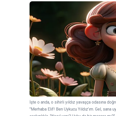
İşte o anda, o sihirli yıldız yavaşça odasına doğr
"Merhaba Elif! Ben Uykucu Yıldız’ım. Gel, sana u