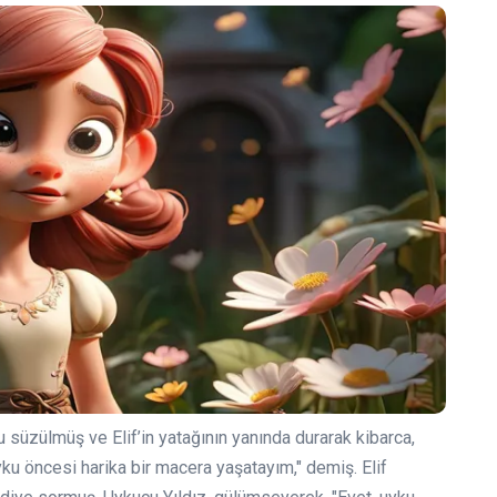
u süzülmüş ve Elif’in yatağının yanında durarak kibarca,
yku öncesi harika bir macera yaşatayım," demiş. Elif