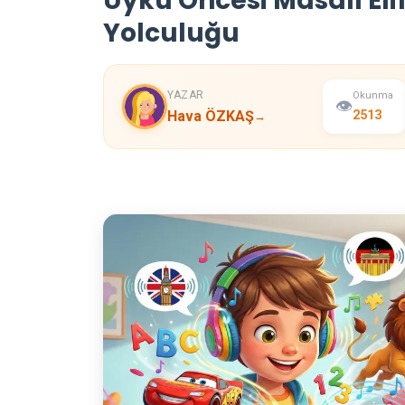
Uyku Öncesi Masalı Elif 
Yolculuğu
YAZAR
Okunma
👁️
Hava ÖZKAŞ
2513
→