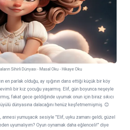
aların Sihirli Dünyası - Masal Oku - Hikaye Oku
ın en parlak olduğu, ay ışığının dans ettiği küçük bir köy
sevimli bir kız çocuğu yaşarmış. Elif, gün boyunca neşeyle
rarmış; fakat gece geldiğinde uyumak onun için biraz sıkıcı
in büyülü dünyasına dalacağını henüz keşfetmemişmiş. 😊
, annesi yumuşacık sesiyle "Elif, uyku zamanı geldi; güzel
, neden uyumalıyım? Oyun oynamak daha eğlenceli!" diye