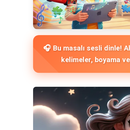
🎧 Bu masalı sesli dinle! 
kelimeler, boyama ve 