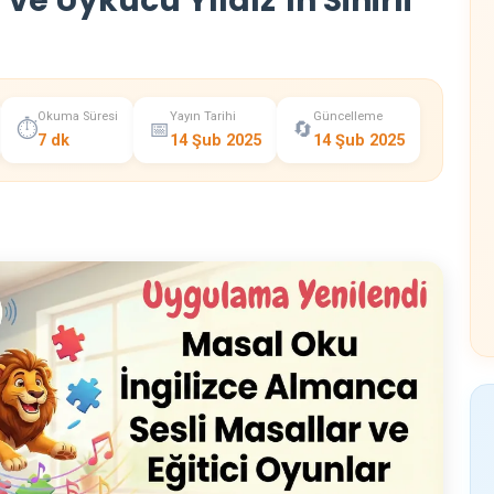
ve Uykucu Yıldız’ın Sihirli
Okuma Süresi
Yayın Tarihi
Güncelleme
⏱️
📅
🔄
7 dk
14 Şub 2025
14 Şub 2025