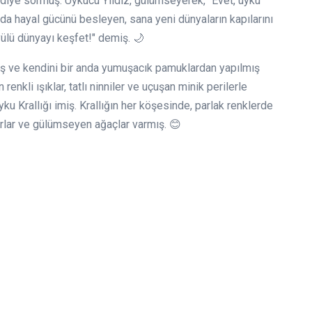
" diye sormuş. Uykucu Yıldız, gülümseyerek, "Evet, uyku
a hayal gücünü besleyen, sana yeni dünyaların kapılarını
yülü dünyayı keşfet!" demiş. 🌙
tmış ve kendini bir anda yumuşacık pamuklardan yapılmış
renkli ışıklar, tatlı ninniler ve uçuşan minik perilerle
yku Krallığı imiş. Krallığın her köşesinde, parlak renklerde
garlar ve gülümseyen ağaçlar varmış. 😊