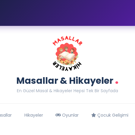
.
Masallar & Hikayeler
En Güzel Masal & Hikayeler Hepsi Tek Bir Sayfada
sallar
Hikayeler
Oyunlar
Çocuk Gelişimi