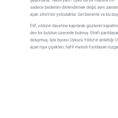
şaşkınlıkla, "Nasıl yani? Uyku da bir macera mı?
sadece bedenini dinlendirmek değil, aynı zamand
açan sihirli bir yolculuktur. Gel benimle ve bu bü
Elif, yıldızın davetine kapılarak gözlerini kapa
dev bir bulutun üzerinde bulmuş. Etrafı parıldayan 
doluymuş. İşte burası Uykucu Yıldız’ın anlattığı U
açan rüya çiçekleri, hafif melodi fısıldayan rüz