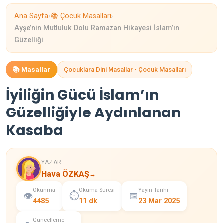
›
›
Ana Sayfa
📚 Çocuk Masalları
Ayşe’nin Mutluluk Dolu Ramazan Hikayesi İslam’ın
Güzelliği
📚 Masallar
Çocuklara Dini Masallar - Çocuk Masalları
İyiliğin Gücü İslam’ın
Güzelliğiyle Aydınlanan
Kasaba
YAZAR
Hava ÖZKAŞ
→
Okunma
Okuma Süresi
Yayın Tarihi
👁️
⏱️
📅
4485
11 dk
23 Mar 2025
Güncelleme