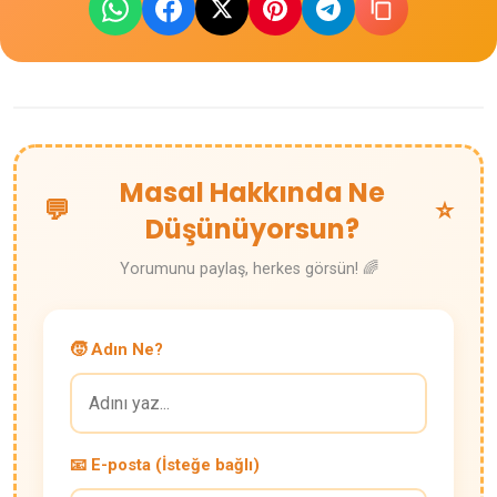
Masal Hakkında Ne
💬
⭐
Düşünüyorsun?
Yorumunu paylaş, herkes görsün! 🌈
🧒 Adın Ne?
📧 E-posta (İsteğe bağlı)