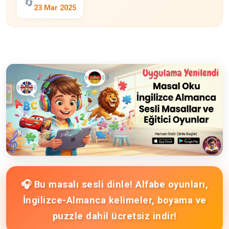
🔄
23 Mar 2025
🎧 Bu masalı sesli dinle! Alfabe oyunları,
İngilizce-Almanca kelimeler, boyama ve
puzzle dahil ücretsiz indir!