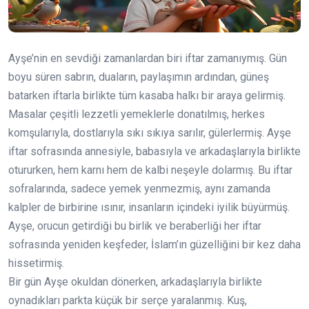
Ayşe’nin en sevdiği zamanlardan biri iftar zamanıymış. Gün
boyu süren sabrın, duaların, paylaşımın ardından, güneş
batarken iftarla birlikte tüm kasaba halkı bir araya gelirmiş.
Masalar çeşitli lezzetli yemeklerle donatılmış, herkes
komşularıyla, dostlarıyla sıkı sıkıya sarılır, gülerlermiş. Ayşe
iftar sofrasında annesiyle, babasıyla ve arkadaşlarıyla birlikte
otururken, hem karnı hem de kalbi neşeyle dolarmış. Bu iftar
sofralarında, sadece yemek yenmezmiş, aynı zamanda
kalpler de birbirine ısınır, insanların içindeki iyilik büyürmüş.
Ayşe, orucun getirdiği bu birlik ve beraberliği her iftar
sofrasında yeniden keşfeder, İslam’ın güzelliğini bir kez daha
hissetirmiş.
Bir gün Ayşe okuldan dönerken, arkadaşlarıyla birlikte
oynadıkları parkta küçük bir serçe yaralanmış. Kuş,