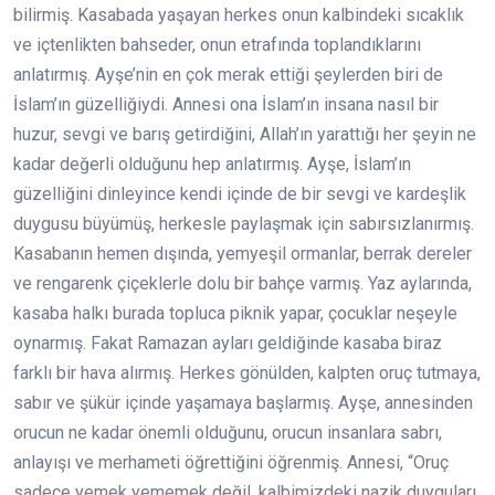
bilirmiş. Kasabada yaşayan herkes onun kalbindeki sıcaklık
ve içtenlikten bahseder, onun etrafında toplandıklarını
anlatırmış. Ayşe’nin en çok merak ettiği şeylerden biri de
İslam’ın güzelliğiydi. Annesi ona İslam’ın insana nasıl bir
huzur, sevgi ve barış getirdiğini, Allah’ın yarattığı her şeyin ne
kadar değerli olduğunu hep anlatırmış. Ayşe, İslam’ın
güzelliğini dinleyince kendi içinde de bir sevgi ve kardeşlik
duygusu büyümüş, herkesle paylaşmak için sabırsızlanırmış.
Kasabanın hemen dışında, yemyeşil ormanlar, berrak dereler
ve rengarenk çiçeklerle dolu bir bahçe varmış. Yaz aylarında,
kasaba halkı burada topluca piknik yapar, çocuklar neşeyle
oynarmış. Fakat Ramazan ayları geldiğinde kasaba biraz
farklı bir hava alırmış. Herkes gönülden, kalpten oruç tutmaya,
sabır ve şükür içinde yaşamaya başlarmış. Ayşe, annesinden
orucun ne kadar önemli olduğunu, orucun insanlara sabrı,
anlayışı ve merhameti öğrettiğini öğrenmiş. Annesi, “Oruç
sadece yemek yememek değil, kalbimizdeki nazik duyguları