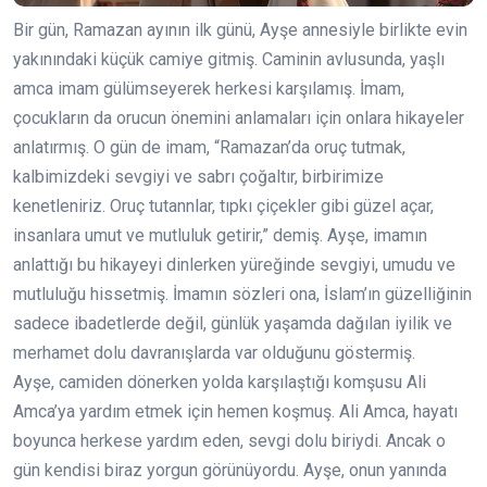
Bir gün, Ramazan ayının ilk günü, Ayşe annesiyle birlikte evin
yakınındaki küçük camiye gitmiş. Caminin avlusunda, yaşlı
amca imam gülümseyerek herkesi karşılamış. İmam,
çocukların da orucun önemini anlamaları için onlara hikayeler
anlatırmış. O gün de imam, “Ramazan’da oruç tutmak,
kalbimizdeki sevgiyi ve sabrı çoğaltır, birbirimize
kenetleniriz. Oruç tutannlar, tıpkı çiçekler gibi güzel açar,
insanlara umut ve mutluluk getirir,” demiş. Ayşe, imamın
anlattığı bu hikayeyi dinlerken yüreğinde sevgiyi, umudu ve
mutluluğu hissetmiş. İmamın sözleri ona, İslam’ın güzelliğinin
sadece ibadetlerde değil, günlük yaşamda dağılan iyilik ve
merhamet dolu davranışlarda var olduğunu göstermiş.
Ayşe, camiden dönerken yolda karşılaştığı komşusu Ali
Amca’ya yardım etmek için hemen koşmuş. Ali Amca, hayatı
boyunca herkese yardım eden, sevgi dolu biriydi. Ancak o
gün kendisi biraz yorgun görünüyordu. Ayşe, onun yanında