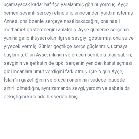
uçamayacak kadar hafifçe yaralanmış görünüyormuş. Ayşe
hemen sevimli serçeyi eline alıp annesinden yardım istemiş.
Annesi ona özenle serçeye nasıl bakacağını, ona nasıl
merhamet göstereceğini anlatmış. Ayşe günlerce serçenin
yanına gelip ihtiyacı olan ilgi ve sevgiyi göstermiş, ona su ve
yiyecek vermiş. Günler geçtikçe serçe güçlenmiş, uçmaya
başlamış. O an Ayşe, nilünün ve orucun sembolü olan sabrın,
sevginin ve şefkatin de tıpkı serçenin yeniden kanat açması
gibi insanlara umut verdiğini fark etmiş. İşte o gün Ayşe,
İslam’ın güzelliğinin ve orucun öneminin sadece ibadetle
sınırlı olmadığını, aynı zamanda sevgi, yardım ve sabırla da
pekiştiğini kalbinde hissedebilmiş.