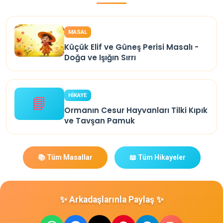
MASAL
Küçük Elif ve Güneş Perisi Masalı -
Doğa ve Işığın Sırrı
HİKAYE
📘
Ormanın Cesur Hayvanları Tilki Kıpık
ve Tavşan Pamuk
📚 Tüm Masallar
📖 Tüm Hikayeler
✨ Arkadaşlarınla Paylaş ✨