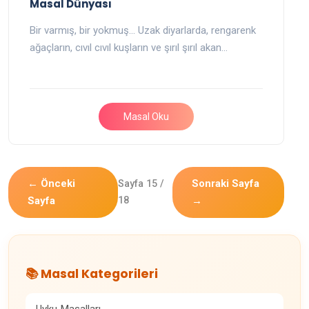
Masal Dünyası
Bir varmış, bir yokmuş… Uzak diyarlarda, rengarenk
ağaçların, cıvıl cıvıl kuşların ve şırıl şırıl akan…
Masal Oku
← Önceki
Sonraki Sayfa
Sayfa 15 /
Sayfa
18
→
📚 Masal Kategorileri