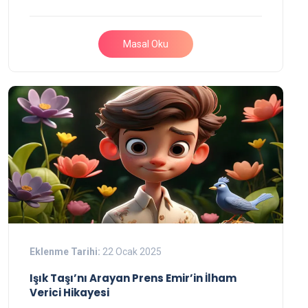
Masal Oku
Eklenme Tarihi:
22 Ocak 2025
Işık Taşı’nı Arayan Prens Emir’in İlham
Verici Hikayesi