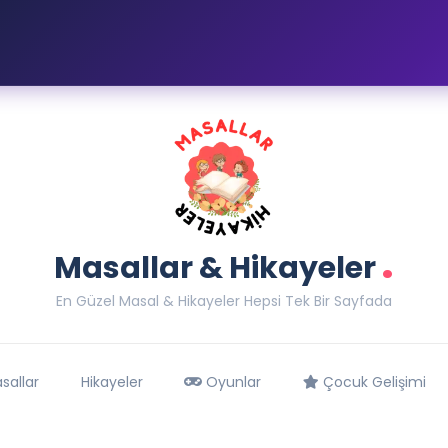
.
Masallar & Hikayeler
En Güzel Masal & Hikayeler Hepsi Tek Bir Sayfada
sallar
Hikayeler
Oyunlar
Çocuk Gelişimi