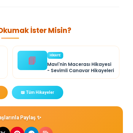
 Okumak İster Misin?
HİKAYE
📘
Mavi'nin Macerası Hikayesi
- Sevimli Canavar Hikayeleri
📖 Tüm Hikayeler
şlarınla Paylaş ✨