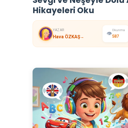
Sevgi ve Neşeyle Dolu A
Hikayeleri Oku
YAZAR
Okunma
👁️
Hava ÖZKAŞ
587
→