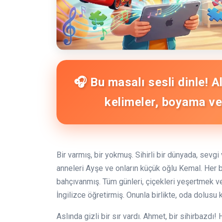
🎧 Bu masalı sesli dinle! 
kelimeler, boyama ve 
Bir varmış, bir yokmuş. Sihirli bir dünyada, sevg
anneleri Ayşe ve onların küçük oğlu Kemal. Her bir
bahçıvanmış. Tüm günleri, çiçekleri yeşertmek 
İngilizce öğretirmiş. Onunla birlikte, oda dolusu 
Aslında gizli bir sır vardı. Ahmet, bir sihirbazdı