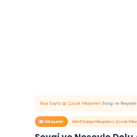
›
›
Ana Sayfa
📖 Çocuk Hikayeleri
Sevgi ve Neşeyle 
📖 Hikayeler
Sihirli Dünya Hikayeleri | Çocuk Hika