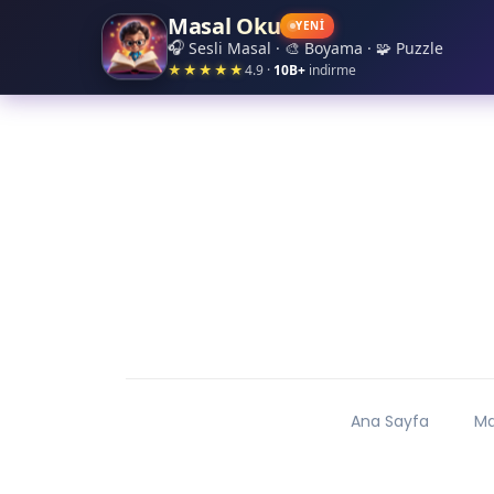
Masal Oku
✦
✧
✧
✦
YENİ
✦
🎧
Sesli Masal · 🎨 Boyama · 🧩 Puzzle
★★★★★
4.9 ·
10B+
indirme
Ana Sayfa
Ma