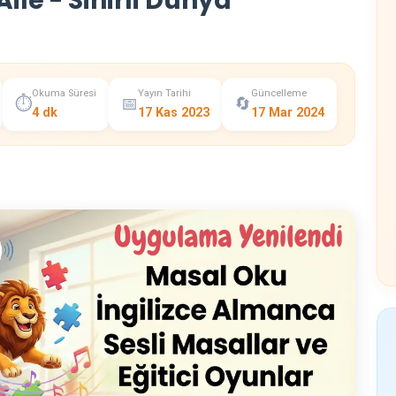
ile - Sihirli Dünya
Okuma Süresi
Yayın Tarihi
Güncelleme
⏱️
📅
🔄
4 dk
17 Kas 2023
17 Mar 2024