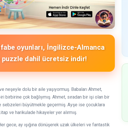
Alfabe oyunları, İngilizce-Almanca
puzzle dahil ücretsiz indir!
i ve neşeyle dolu bir aile yaşıyormuş. Babaları Ahmet,
i birbirine çok bağlıymış. Ahmet, sıradan bir işi olan bir
ve sebzeleri büyütmekle geçermiş. Ayşe ise çocuklara
kitap ve harikulade hikayeler yer alırmış.
! Her gece, ay ışığına dönüşerek uzak ülkeleri ve fantastik