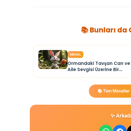
📚 Bunları da
MASAL
Ormandaki Tavşan Can ve
Aile Sevgisi Üzerine Bir
Hikaye
📚 Tüm Masallar
✨ Arkada