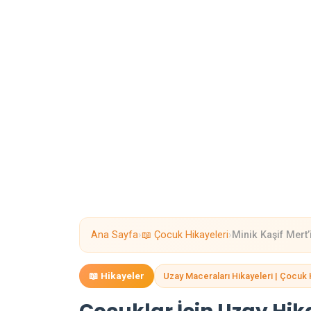
›
›
Ana Sayfa
📖 Çocuk Hikayeleri
Minik Kaşif Mert
📖 Hikayeler
Uzay Maceraları Hikayeleri | Çocuk 