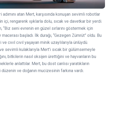
ri adımını atan Mert, karşısında konuşan sevimli robotlar
 içi, rengarenk ışıklarla dolu, sıcak ve davetkar bir yerdi.
n, “Biz seni evrenin en güzel sırlarını göstermek için
y macerası başladı. İlk durağı, “Gezegen Zümrüt” oldu. Bu
ve cıvıl cıvıl yaşayan minik uzaylılarıyla ünlüydü.
ve sevimli kulaklarıyla Mert’i sıcak bir gülümsemeyle
ını, bitkilerin nasıl oksijen ürettiğini ve hayvanların bu
eklerle anlattılar. Mert, bu dost canlısı yaratıkların
eki düzenin ve doğanın mucizesinin farkına vardı.