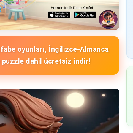
Alfabe oyunları, İngilizce-Almanca
puzzle dahil ücretsiz indir!