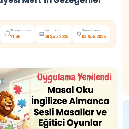
ayesi Mert’in Gezegenler
Okuma Süresi
Yayın Tarihi
Güncelleme
⏱️
📅
🔄
11 dk
08 Şub 2025
08 Şub 2025