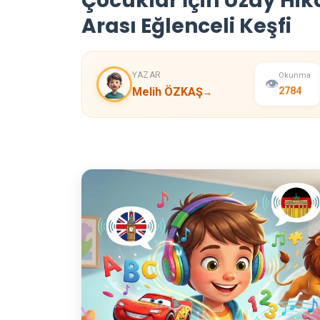
Çocuklar İçin Uzay Hik
Arası Eğlenceli Keşfi
YAZAR
Okunma
👁️
Melih ÖZKAŞ
2784
→