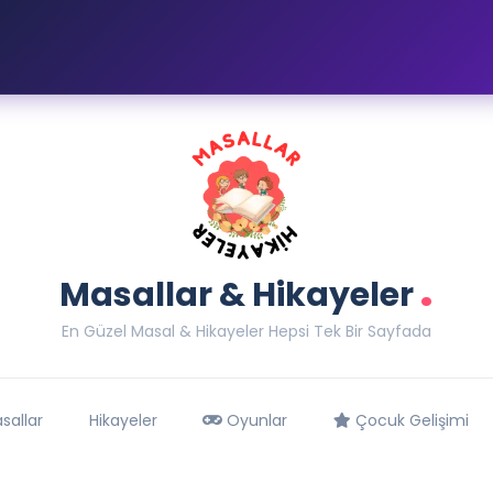
.
Masallar & Hikayeler
En Güzel Masal & Hikayeler Hepsi Tek Bir Sayfada
sallar
Hikayeler
Oyunlar
Çocuk Gelişimi