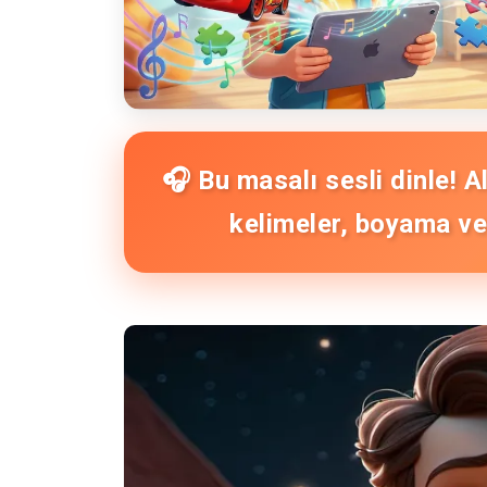
🎧 Bu masalı sesli dinle! 
kelimeler, boyama ve 