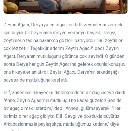
Zeytin Ağacı, Derya'ya en olgun, en tatlı zeytinlerini vermek
için büyük bir heyecanla meyve vermeye başladı. Derya,
zeytinlerin tadına bakarken gözleri parlıyordu. "Bu zeytinler
çok lezzetli! Teşekkür ederim Zeytin Ağacı!" dedi. Zeytin
Ağacı, Derya'nın mutluluğunu görünce çok sevindi. O günden
sonra Derya her gün Zeytin Ağacı'na gelerek onunla konuşur,
ona hikayeler anlatırdı. Zeytin Ağacı, Derya'nın arkadaşlığı
sayesinde mutluluğunu keşfetti.
Elif, annesinin hikayesini dinlerken derin bir düşünceye daldı.
"Anne, Zeytin Ağacı'nın mutluluğu ne kadar güzeldi! Ben de
bir ağaç olmak isterdim," dedi. Annesi gülümseyerek, "Her
birimiz birer ağaç gibiyiz, Elif. Sevgi ve dostlukla büyürüz.
Arkadaşlarımızla paylaştıkça, mutluluğumuz katlanır," diye