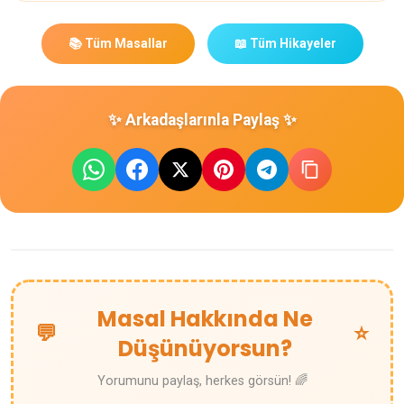
📚 Tüm Masallar
📖 Tüm Hikayeler
✨ Arkadaşlarınla Paylaş ✨
Masal Hakkında Ne
💬
⭐
Düşünüyorsun?
Yorumunu paylaş, herkes görsün! 🌈