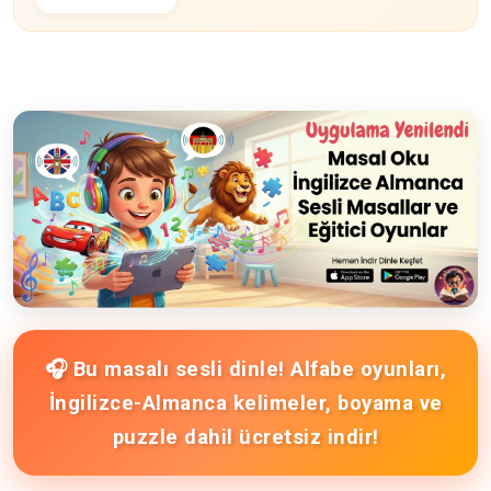
🎧 Bu masalı sesli dinle! Alfabe oyunları,
İngilizce-Almanca kelimeler, boyama ve
puzzle dahil ücretsiz indir!