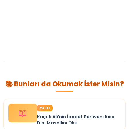
📚 Bunları da Okumak İster Misin?
MASAL
📖
Küçük Ali'nin İbadet Serüveni Kısa
Dini Masallını Oku