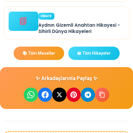
HİKAYE
📘
Aydnın Gizemli Anahtarı Hikayesi -
Sihirli Dünya Hikayeleri
📚 Tüm Masallar
📖 Tüm Hikayeler
✨ Arkadaşlarınla Paylaş ✨