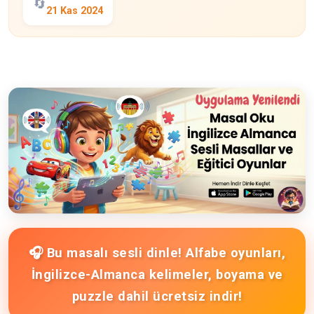
🔄
21 Kas 2024
🎧 Bu masalı sesli dinle! Alfabe oyunları,
İngilizce-Almanca kelimeler, boyama ve
puzzle dahil ücretsiz indir!