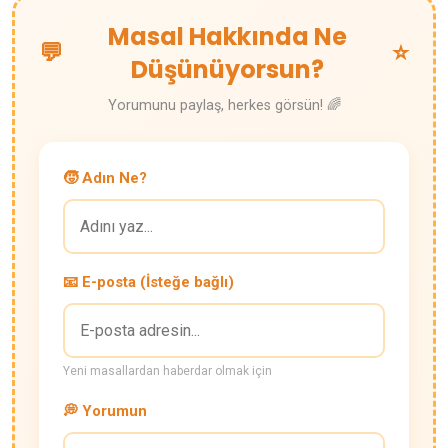
Masal Hakkında Ne
💬
⭐
Düşünüyorsun?
Yorumunu paylaş, herkes görsün! 🌈
🧒 Adın Ne?
📧 E-posta (İsteğe bağlı)
Yeni masallardan haberdar olmak için
💭 Yorumun