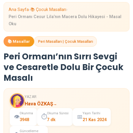
›
›
Ana Sayfa
📚 Çocuk Masalları
Peri Ormanı Cesur Lila’nın Macera Dolu Hikayesi - Masal
Oku
📚 Masallar
Peri Masalları | Çocuk Masalları
Peri Ormanı’nın Sırrı Sevgi
ve Cesaretle Dolu Bir Çocuk
Masalı
YAZAR
Hava ÖZKAŞ
→
Okunma
Okuma Süresi
Yayın Tarihi
👁️
⏱️
📅
3948
7 dk
21 Kas 2024
Güncelleme