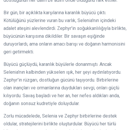
dostluğunun her daim bir adım önde olduğunu fark ettiler.
Bir gün, bir açıklıkta karşılarına karanlık büyücü çıktı.
Kötülüğünü yüzlerine vuran bu varlık, Selenia'nın içindeki
adalet ateşini alevlendirdi. Zephyr'in soğukkanlılığıyla birlikte,
büyücünün karşısına dikildiler. Bir savaşın eşiğinde
duruyorlardı, ama onların amacı barışı ve doğanın harmonisini
geri getirmekti.
Büyücü güçlüydü, karanlık büyülerle donanmıştı. Ancak
Selenia'nın kalbinden yükselen ışık, her şeyi aydınlatıyordu.
Zephyr'in rüzgarı, dostluğun gücünü taşıyordu. Birbirlerine
olan inançları ve ormanlarına duydukları sevgi, onları güçlü
kılıyordu. Savaş başladı ve her an, her nefes aldıkları anda,
doğanın sonsuz kudretiyle doluydular.
Zorlu mücadelede, Selenia ve Zephyr birbirlerine destek
oldular, stratejilerini birlikte oluşturdular. Büyücü her türlü