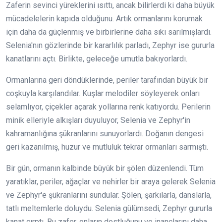
Zaferin sevinci yüreklerini ısıttı, ancak bilirlerdi ki daha büyük
mücadelelerin kapıda olduğunu. Artık ormanlarını korumak
için daha da güçlenmiş ve birbirlerine daha sıkı sarılmışlardı.
Selenia'nın gözlerinde bir kararlılık parladı, Zephyr ise gururla
kanatlarını açtı. Birlikte, geleceğe umutla bakıyorlardı.
Ormanlarına geri döndüklerinde, periler tarafından büyük bir
coşkuyla karşılandılar. Kuşlar melodiler söyleyerek onları
selamlıyor, çiçekler açarak yollarına renk katıyordu. Perilerin
minik elleriyle alkışları duyuluyor, Selenia ve Zephyr'in
kahramanlığına şükranlarını sunuyorlardı. Doğanın dengesi
geri kazanılmış, huzur ve mutluluk tekrar ormanları sarmıştı.
Bir gün, ormanın kalbinde büyük bir şölen düzenlendi. Tüm
yaratıklar, periler, ağaçlar ve nehirler bir araya gelerek Selenia
ve Zephyr'e şükranlarını sundular. Şölen, şarkılarla, danslarla,
tatlı meltemlerle doluydu. Selenia gülümsedi, Zephyr gururla
kanat çırptı. Bu zafer, onların dostluğunu ve inançlarını daha