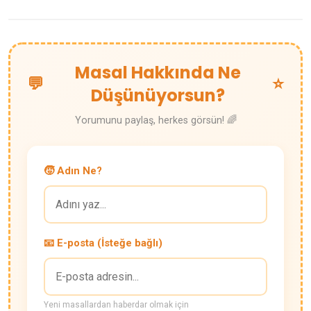
Masal Hakkında Ne
💬
⭐
Düşünüyorsun?
Yorumunu paylaş, herkes görsün! 🌈
🧒 Adın Ne?
📧 E-posta (İsteğe bağlı)
Yeni masallardan haberdar olmak için