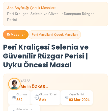
›
›
Ana Sayfa
📚 Çocuk Masalları
Peri Kraliçesi Selenia ve Güvenilir Danışmanı Rüzgar
Perisi
📚 Masallar
Peri Masalları | Çocuk Masalları
Peri Kraliçesi Selenia ve
Güvenilir Rüzgar Perisi |
Uyku Öncesi Masal
YAZAR
Melih ÖZKAŞ
→
Okunma
Okuma Süresi
Yayın Tarihi
👁️
⏱️
📅
562
8 dk
03 Mar 2024
Güncelleme