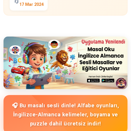
🔄
17 Mar 2024
🎧 Bu masalı sesli dinle! Alfabe oyunları,
İngilizce-Almanca kelimeler, boyama ve
puzzle dahil ücretsiz indir!