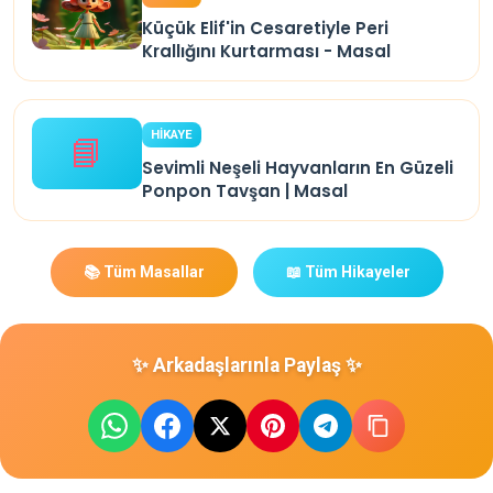
Küçük Elif'in Cesaretiyle Peri
Krallığını Kurtarması - Masal
HİKAYE
📘
Sevimli Neşeli Hayvanların En Güzeli
Ponpon Tavşan | Masal
📚 Tüm Masallar
📖 Tüm Hikayeler
✨ Arkadaşlarınla Paylaş ✨