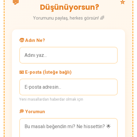
💬
⭐
Düşünüyorsun?
Yorumunu paylaş, herkes görsün! 🌈
🧒 Adın Ne?
📧 E-posta (İsteğe bağlı)
Yeni masallardan haberdar olmak için
💭 Yorumun