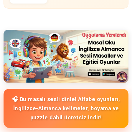
🎧 Bu masalı sesli dinle! Alfabe oyunları,
İngilizce-Almanca kelimeler, boyama ve
puzzle dahil ücretsiz indir!