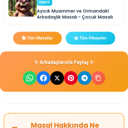
HİKAYE
Ayıcık Muammer ve Ormandaki
Arkadaşlık Masalı - Çocuk Masalı
📚 Tüm Masallar
📖 Tüm Hikayeler
✨ Arkadaşlarınla Paylaş ✨
Masal Hakkında Ne