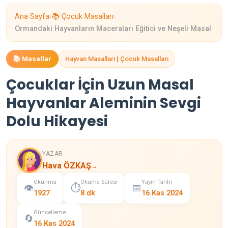
›
›
Ana Sayfa
📚 Çocuk Masalları
Ormandaki Hayvanların Maceraları Eğitici ve Neşeli Masal
📚 Masallar
Hayvan Masalları | Çocuk Masalları
Çocuklar İçin Uzun Masal
Hayvanlar Aleminin Sevgi
Dolu Hikayesi
YAZAR
Hava ÖZKAŞ
→
Okunma
Okuma Süresi
Yayın Tarihi
👁️
⏱️
📅
1927
8 dk
16 Kas 2024
Güncelleme
🔄
16 Kas 2024