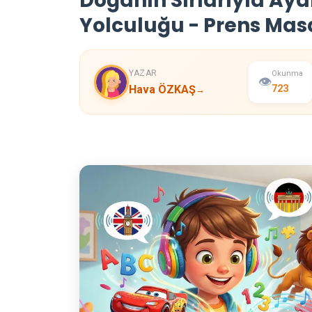
Doğanın Sırlarıyla Ayd
Yolculuğu - Prens Mas
YAZAR
Okunma
👁️
Hava ÖZKAŞ
723
→