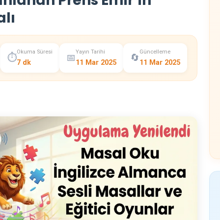
ınlanan Prens Emir’in
alı
Okuma Süresi
Yayın Tarihi
Güncelleme
⏱️
📅
🔄
7 dk
11 Mar 2025
11 Mar 2025