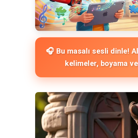
🎧 Bu masalı sesli dinle! 
kelimeler, boyama ve 