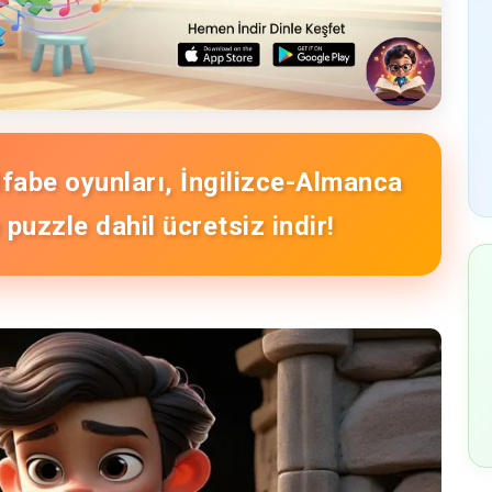
Alfabe oyunları, İngilizce-Almanca
puzzle dahil ücretsiz indir!