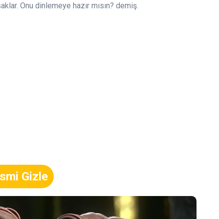
rı saklar. Onu dinlemeye hazır mısın? demiş.
smi Gizle