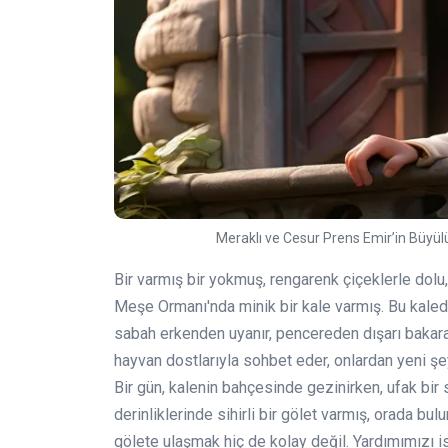
Meraklı ve Cesur Prens Emir’in Büyül
Bir varmış bir yokmuş, rengarenk çiçeklerle dolu, k
Meşe Ormanı'nda minik bir kale varmış. Bu kaled
sabah erkenden uyanır, pencereden dışarı bakara
hayvan dostlarıyla sohbet eder, onlardan yeni şe
Bir gün, kalenin bahçesinde gezinirken, ufak bi
derinliklerinde sihirli bir gölet varmış, orada b
gölete ulaşmak hiç de kolay değil. Yardımımızı