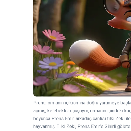
Prens, ormanın iç kısmına doğru yürümeye başlamış
açmış, kelebekler uçuşuyor, ormanın içindeki küç
boyunca Prens Emir, arkadaş canlısı tilki Zeki ile 
hayvanmış. Tilki Zeki, Prens Emir’e Sihirli göle