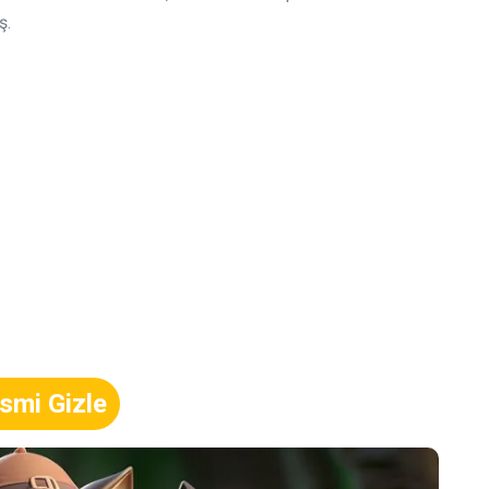
ş.
smi Gizle