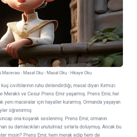
ü Macerası - Masal Oku - Masal Oku - Hikaye Oku
uş cıvıltılarının ruhu dinlendirdiği, masal diyarı Kırmızı
e Meraklı ve Cesur Prens Emir yaşarmış. Prens Emir, her
k yeni maceralar için hayaller kurarmış. Ormanda yaşayan
yler öğrenirmiş.
r sincap ona koşarak seslenmiş: Prens Emir, ormanın
ulunan su damlacıkları unutulmaz sırlarla doluymuş. Ancak bu
 ister misin? Prens Emir, hem merak edip hem de