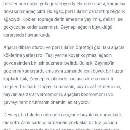
bitkiler ona doğru yolu gösteriyordu. Bir süre sonra, karşısına
devasa bir ağaç çıktı. Bu ağaç, peri Lila’nın bahsettiği bilgelik
ağacıydı. Kökleri toprağa derinlemesine yayılmış, dalları ise
gökyüzüne kadar uzanmıştı. Zeynep, ağacın büyüklüğü
karşısında hayran kaldı.
Ağacın dibine oturdu ve peri Lila’nın öğrettiği gibi taşı ağacın
köklerine yerleştirdi. Taşı yerine koyar koymaz, ağacın
gövdesinden bir ışık süzmesi belirdi. Bu ışık, Zeynep’in
gözlerini kamaştırdı, ama aynı zamanda içini büyük bir huzur
kapladı. Işık, Zeynep’in zihninde canlanarak ona önemli
bilgileri fısıldadı: Doğayı korumanın, suyu israf etmemenin,
hayvanlara zarar vermemenin, ağaçları kesmemenin ve
çevreyi temiz tutmanın önemini anlatıyordu.
Zeynep, bu bilgileri öğrendikçe içinde büyük bir sorumluluk
hissetti. Artık sadece ormandan zevk alan bir kız çocuğu