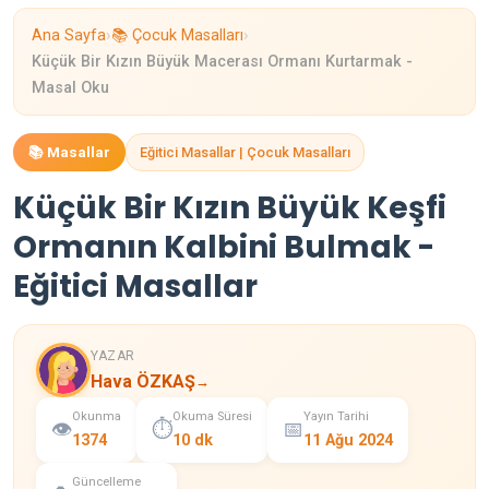
›
›
Ana Sayfa
📚 Çocuk Masalları
Küçük Bir Kızın Büyük Macerası Ormanı Kurtarmak -
Masal Oku
📚 Masallar
Eğitici Masallar | Çocuk Masalları
Küçük Bir Kızın Büyük Keşfi
Ormanın Kalbini Bulmak -
Eğitici Masallar
YAZAR
Hava ÖZKAŞ
→
Okunma
Okuma Süresi
Yayın Tarihi
👁️
⏱️
📅
1374
10 dk
11 Ağu 2024
Güncelleme