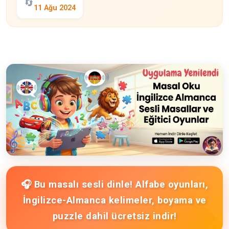
🔄
11 Ağu 2024
🎧 Bu masalı sesli dinle! Alfabe oyunları,
İngilizce-Almanca kelimeler, boyama ve
puzzle dahil ücretsiz indir!