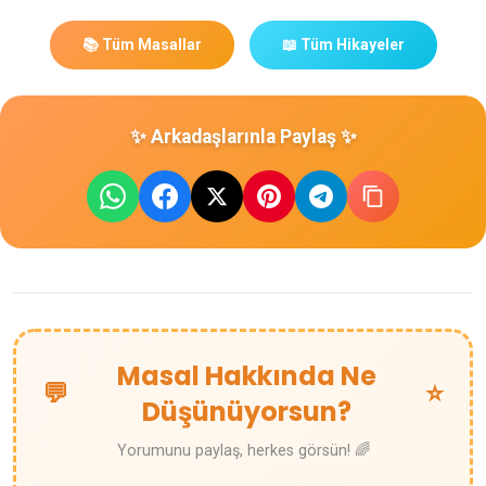
📚 Tüm Masallar
📖 Tüm Hikayeler
✨ Arkadaşlarınla Paylaş ✨
Masal Hakkında Ne
💬
⭐
Düşünüyorsun?
Yorumunu paylaş, herkes görsün! 🌈