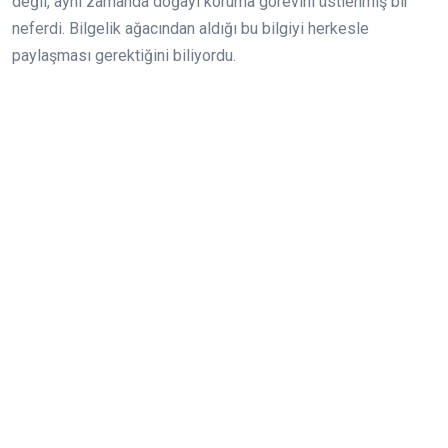
değil, aynı zamanda doğayı koruma görevini üstlenmiş bir
neferdi. Bilgelik ağacından aldığı bu bilgiyi herkesle
paylaşması gerektiğini biliyordu.