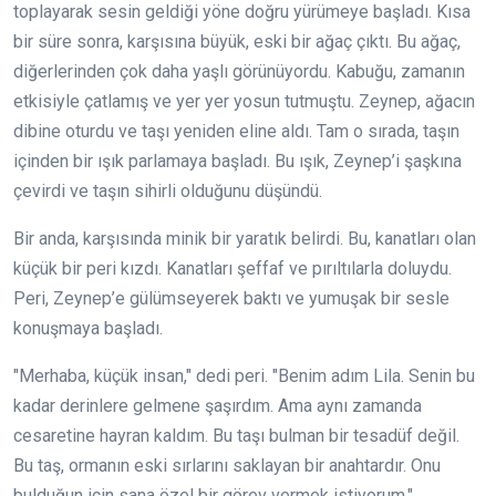
toplayarak sesin geldiği yöne doğru yürümeye başladı. Kısa
bir süre sonra, karşısına büyük, eski bir ağaç çıktı. Bu ağaç,
diğerlerinden çok daha yaşlı görünüyordu. Kabuğu, zamanın
etkisiyle çatlamış ve yer yer yosun tutmuştu. Zeynep, ağacın
dibine oturdu ve taşı yeniden eline aldı. Tam o sırada, taşın
içinden bir ışık parlamaya başladı. Bu ışık, Zeynep’i şaşkına
çevirdi ve taşın sihirli olduğunu düşündü.
Bir anda, karşısında minik bir yaratık belirdi. Bu, kanatları olan
küçük bir peri kızdı. Kanatları şeffaf ve pırıltılarla doluydu.
Peri, Zeynep’e gülümseyerek baktı ve yumuşak bir sesle
konuşmaya başladı.
"Merhaba, küçük insan," dedi peri. "Benim adım Lila. Senin bu
kadar derinlere gelmene şaşırdım. Ama aynı zamanda
cesaretine hayran kaldım. Bu taşı bulman bir tesadüf değil.
Bu taş, ormanın eski sırlarını saklayan bir anahtardır. Onu
bulduğun için sana özel bir görev vermek istiyorum."