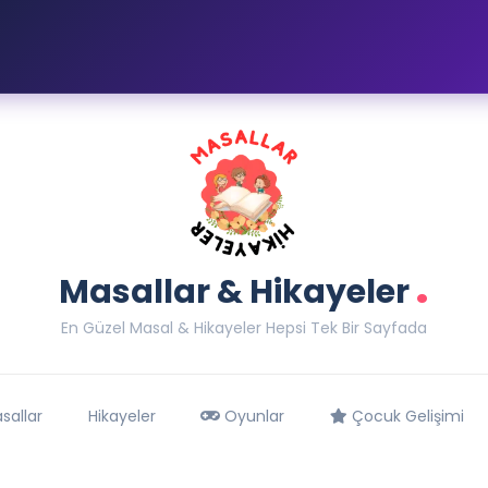
.
Masallar & Hikayeler
En Güzel Masal & Hikayeler Hepsi Tek Bir Sayfada
sallar
Hikayeler
Oyunlar
Çocuk Gelişimi