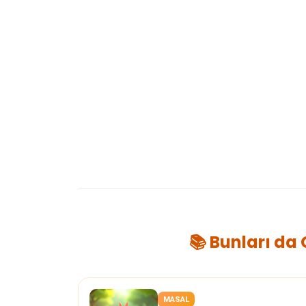
📚 Bunları da
MASAL