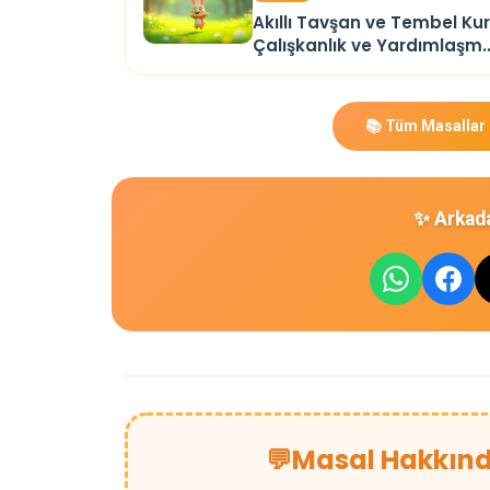
Akıllı Tavşan ve Tembel Kur
Çalışkanlık ve Yardımlaşm
Masalı
📚 Tüm Masallar
✨ Arkada
💬
Masal Hakkın