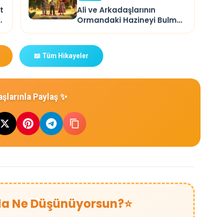
t
Ali ve Arkadaşlarının
a
Ormandaki Hazineyi Bulma
Macerası
📖 Tüm Hikayeler
şlarınla Paylaş ✨
da Ne Düşünüyorsun?
⭐