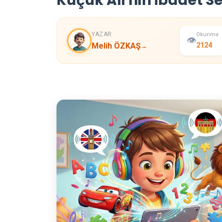
Küçük Ali'nin İbadet Se
YAZAR
Okunma
👁️
Melih ÖZKAŞ
2124
→