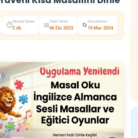
rüveni Kısa Masallını Dinle
Okuma Süresi
Yayın Tarihi
Güncelleme
⏱️
📅
🔄
2 dk
06 Eki 2023
19 Mar 2024