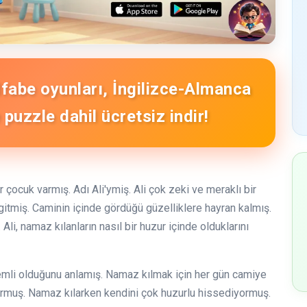
Alfabe oyunları, İngilizce-Almanca
puzzle dahil ücretsiz indir!
 çocuk varmış. Adı Ali'ymiş. Ali çok zeki ve meraklı bir
 gitmiş. Caminin içinde gördüğü güzelliklere hayran kalmış.
Ali, namaz kılanların nasıl bir huzur içinde olduklarını
emli olduğunu anlamış. Namaz kılmak için her gün camiye
ormuş. Namaz kılarken kendini çok huzurlu hissediyormuş.