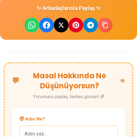
✨ Arkadaşlarınla Paylaş ✨
Masal Hakkında Ne
💬
⭐
Düşünüyorsun?
Yorumunu paylaş, herkes görsün! 🌈
🧒 Adın Ne?