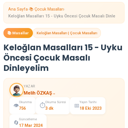
›
›
Ana Sayfa
📚 Çocuk Masalları
Keloğlan Masalları 15 - Uyku Öncesi Çocuk Masalı Dinle
📚 Masallar
Keloğlan Masalları | Çocuk Masalları
Keloğlan Masalları 15 - Uyku
Öncesi Çocuk Masalı
Dinleyelim
YAZAR
Melih ÖZKAŞ
→
Okunma
Okuma Süresi
Yayın Tarihi
👁️
⏱️
📅
756
3 dk
18 Eki 2023
Güncelleme
🔄
17 Mar 2024