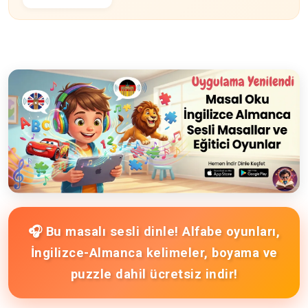
🎧 Bu masalı sesli dinle! Alfabe oyunları,
İngilizce-Almanca kelimeler, boyama ve
puzzle dahil ücretsiz indir!