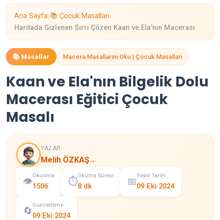
›
›
Ana Sayfa
📚 Çocuk Masalları
Haritada Gizlenen Sırrı Çözen Kaan ve Ela’nın Macerası
📚 Masallar
Macera Masallarını Oku | Çocuk Masalları
Kaan ve Ela'nın Bilgelik Dolu
Macerası Eğitici Çocuk
Masalı
YAZAR
Melih ÖZKAŞ
→
Okunma
Okuma Süresi
Yayın Tarihi
👁️
⏱️
📅
1506
8 dk
09 Eki 2024
Güncelleme
🔄
09 Eki 2024