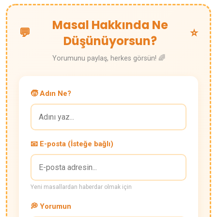
Masal Hakkında Ne
💬
⭐
Düşünüyorsun?
Yorumunu paylaş, herkes görsün! 🌈
🧒 Adın Ne?
📧 E-posta (İsteğe bağlı)
Yeni masallardan haberdar olmak için
💭 Yorumun