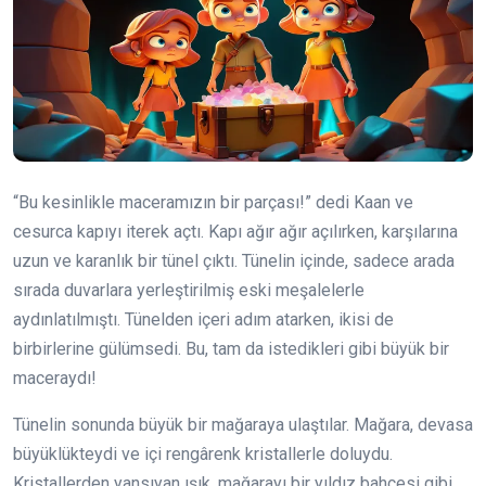
“Bu kesinlikle maceramızın bir parçası!” dedi Kaan ve
cesurca kapıyı iterek açtı. Kapı ağır ağır açılırken, karşılarına
uzun ve karanlık bir tünel çıktı. Tünelin içinde, sadece arada
sırada duvarlara yerleştirilmiş eski meşalelerle
aydınlatılmıştı. Tünelden içeri adım atarken, ikisi de
birbirlerine gülümsedi. Bu, tam da istedikleri gibi büyük bir
maceraydı!
Tünelin sonunda büyük bir mağaraya ulaştılar. Mağara, devasa
büyüklükteydi ve içi rengârenk kristallerle doluydu.
Kristallerden yansıyan ışık, mağarayı bir yıldız bahçesi gibi