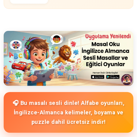
🎧 Bu masalı sesli dinle! Alfabe oyunları,
İngilizce-Almanca kelimeler, boyama ve
puzzle dahil ücretsiz indir!