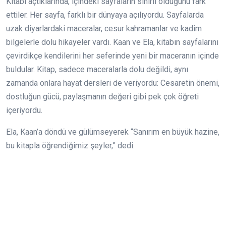
Kitabı açtıklarında, içindeki sayfaların sihirli olduğunu fark
ettiler. Her sayfa, farklı bir dünyaya açılıyordu. Sayfalarda
uzak diyarlardaki maceralar, cesur kahramanlar ve kadim
bilgelerle dolu hikayeler vardı. Kaan ve Ela, kitabın sayfalarını
çevirdikçe kendilerini her seferinde yeni bir maceranın içinde
buldular. Kitap, sadece maceralarla dolu değildi, aynı
zamanda onlara hayat dersleri de veriyordu: Cesaretin önemi,
dostluğun gücü, paylaşmanın değeri gibi pek çok öğreti
içeriyordu.
Ela, Kaan’a döndü ve gülümseyerek “Sanırım en büyük hazine,
bu kitapla öğrendiğimiz şeyler,” dedi.