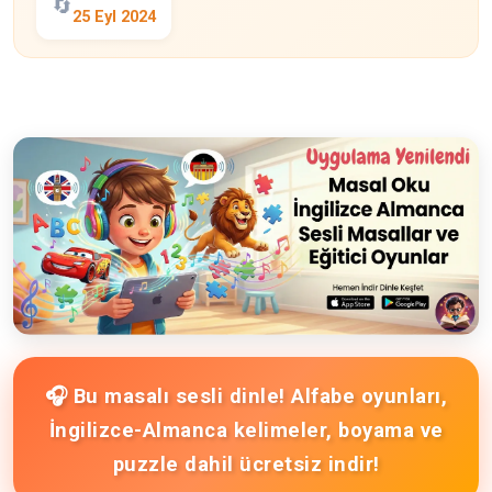
🔄
25 Eyl 2024
🎧 Bu masalı sesli dinle! Alfabe oyunları,
İngilizce-Almanca kelimeler, boyama ve
puzzle dahil ücretsiz indir!