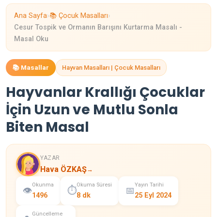
›
›
Ana Sayfa
📚 Çocuk Masalları
Cesur Tospik ve Ormanın Barışını Kurtarma Masalı -
Masal Oku
📚 Masallar
Hayvan Masalları | Çocuk Masalları
Hayvanlar Krallığı Çocuklar
İçin Uzun ve Mutlu Sonla
Biten Masal
YAZAR
Hava ÖZKAŞ
→
Okunma
Okuma Süresi
Yayın Tarihi
👁️
⏱️
📅
1496
8 dk
25 Eyl 2024
Güncelleme