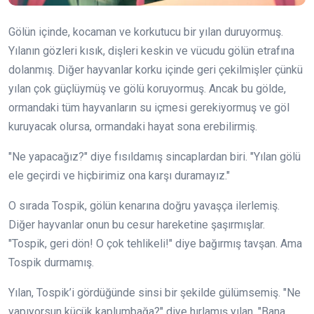
Gölün içinde, kocaman ve korkutucu bir yılan duruyormuş.
Yılanın gözleri kısık, dişleri keskin ve vücudu gölün etrafına
dolanmış. Diğer hayvanlar korku içinde geri çekilmişler çünkü
yılan çok güçlüymüş ve gölü koruyormuş. Ancak bu gölde,
ormandaki tüm hayvanların su içmesi gerekiyormuş ve göl
kuruyacak olursa, ormandaki hayat sona erebilirmiş.
"Ne yapacağız?" diye fısıldamış sincaplardan biri. "Yılan gölü
ele geçirdi ve hiçbirimiz ona karşı duramayız."
O sırada Tospik, gölün kenarına doğru yavaşça ilerlemiş.
Diğer hayvanlar onun bu cesur hareketine şaşırmışlar.
"Tospik, geri dön! O çok tehlikeli!" diye bağırmış tavşan. Ama
Tospik durmamış.
Yılan, Tospik’i gördüğünde sinsi bir şekilde gülümsemiş. "Ne
yapıyorsun küçük kaplumbağa?" diye hırlamış yılan. "Bana