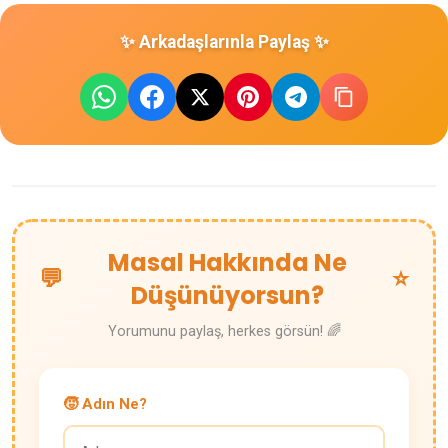
✨ Arkadaşlarınla Paylaş ✨
Masal Hakkında Ne
💬
⭐
Düşünüyorsun?
Yorumunu paylaş, herkes görsün! 🌈
🧒 Adın Ne?