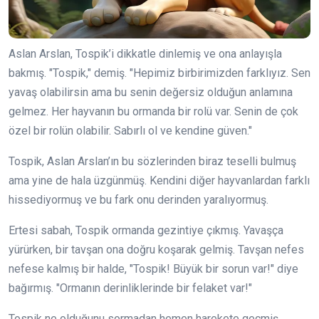
Aslan Arslan, Tospik’i dikkatle dinlemiş ve ona anlayışla
bakmış. "Tospik," demiş. "Hepimiz birbirimizden farklıyız. Sen
yavaş olabilirsin ama bu senin değersiz olduğun anlamına
gelmez. Her hayvanın bu ormanda bir rolü var. Senin de çok
özel bir rolün olabilir. Sabırlı ol ve kendine güven."
Tospik, Aslan Arslan’ın bu sözlerinden biraz teselli bulmuş
ama yine de hala üzgünmüş. Kendini diğer hayvanlardan farklı
hissediyormuş ve bu fark onu derinden yaralıyormuş.
Ertesi sabah, Tospik ormanda gezintiye çıkmış. Yavaşça
yürürken, bir tavşan ona doğru koşarak gelmiş. Tavşan nefes
nefese kalmış bir halde, "Tospik! Büyük bir sorun var!" diye
bağırmış. "Ormanın derinliklerinde bir felaket var!"
Tospik ne olduğunu sormadan hemen harekete geçmiş.