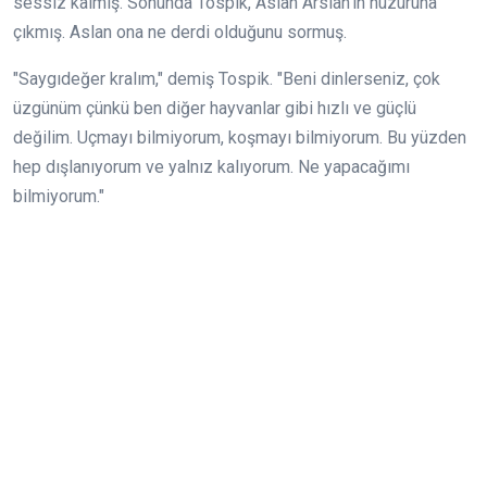
sessiz kalmış. Sonunda Tospik, Aslan Arslan’ın huzuruna
çıkmış. Aslan ona ne derdi olduğunu sormuş.
"Saygıdeğer kralım," demiş Tospik. "Beni dinlerseniz, çok
üzgünüm çünkü ben diğer hayvanlar gibi hızlı ve güçlü
değilim. Uçmayı bilmiyorum, koşmayı bilmiyorum. Bu yüzden
hep dışlanıyorum ve yalnız kalıyorum. Ne yapacağımı
bilmiyorum."