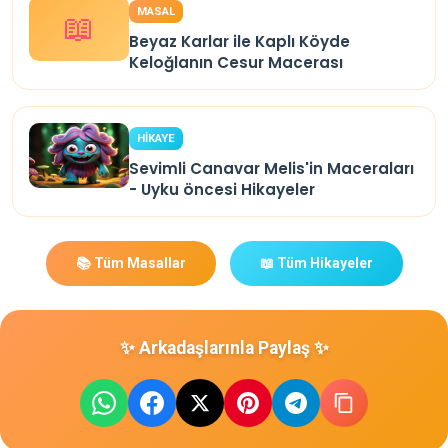
MASAL
📖
Beyaz Karlar ile Kaplı Köyde
Keloğlanın Cesur Macerası
HİKAYE
Sevimli Canavar Melis'in Maceraları
- Uyku öncesi Hikayeler
📚 Tüm Masallar
📖 Tüm Hikayeler
✨ Arkadaşlarınla Paylaş ✨