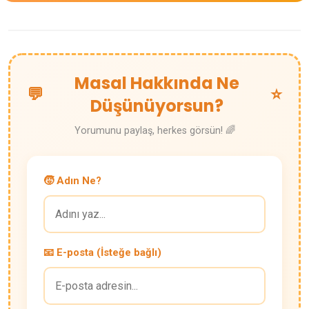
Masal Hakkında Ne
💬
⭐
Düşünüyorsun?
Yorumunu paylaş, herkes görsün! 🌈
🧒 Adın Ne?
📧 E-posta (İsteğe bağlı)