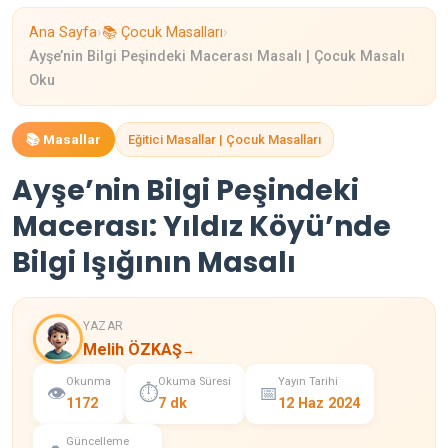
›
›
Ana Sayfa
📚 Çocuk Masalları
Ayşe’nin Bilgi Peşindeki Macerası Masalı | Çocuk Masalı
Oku
📚 Masallar
Eğitici Masallar | Çocuk Masalları
Ayşe’nin Bilgi Peşindeki
Macerası: Yıldız Köyü’nde
Bilgi Işığının Masalı
YAZAR
Melih ÖZKAŞ
→
Okunma
Okuma Süresi
Yayın Tarihi
👁️
⏱️
📅
1172
7 dk
12 Haz 2024
Güncelleme