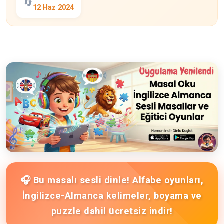
🔄
12 Haz 2024
🎧 Bu masalı sesli dinle! Alfabe oyunları,
İngilizce-Almanca kelimeler, boyama ve
puzzle dahil ücretsiz indir!