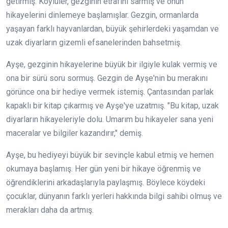
getirmiş. Köylüler, gezginin etrafını sarmış ve onun
hikayelerini dinlemeye başlamışlar. Gezgin, ormanlarda
yaşayan farklı hayvanlardan, büyük şehirlerdeki yaşamdan ve
uzak diyarların gizemli efsanelerinden bahsetmiş.
Ayşe, gezginin hikayelerine büyük bir ilgiyle kulak vermiş ve
ona bir sürü soru sormuş. Gezgin de Ayşe'nin bu merakını
görünce ona bir hediye vermek istemiş. Çantasından parlak
kapaklı bir kitap çıkarmış ve Ayşe'ye uzatmış. "Bu kitap, uzak
diyarların hikayeleriyle dolu. Umarım bu hikayeler sana yeni
maceralar ve bilgiler kazandırır," demiş.
Ayşe, bu hediyeyi büyük bir sevinçle kabul etmiş ve hemen
okumaya başlamış. Her gün yeni bir hikaye öğrenmiş ve
öğrendiklerini arkadaşlarıyla paylaşmış. Böylece köydeki
çocuklar, dünyanın farklı yerleri hakkında bilgi sahibi olmuş ve
merakları daha da artmış.