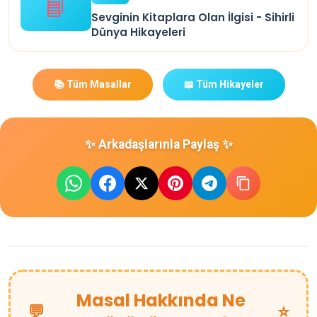
📘
Sevginin Kitaplara Olan İlgisi - Sihirli
Dünya Hikayeleri
📚 Tüm Masallar
📖 Tüm Hikayeler
✨ Arkadaşlarınla Paylaş ✨
Masal Hakkında Ne
💬
⭐