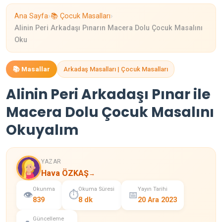
›
›
Ana Sayfa
📚 Çocuk Masalları
Alinin Peri Arkadaşı Pınarın Macera Dolu Çocuk Masalını
Oku
📚 Masallar
Arkadaş Masalları | Çocuk Masalları
Alinin Peri Arkadaşı Pınar ile
Macera Dolu Çocuk Masalını
Okuyalım
YAZAR
Hava ÖZKAŞ
→
Okunma
Okuma Süresi
Yayın Tarihi
👁️
⏱️
📅
839
8 dk
20 Ara 2023
Güncelleme