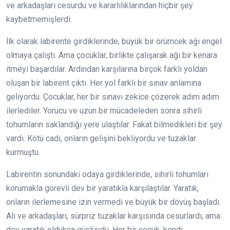
ve arkadaşları cesurdu ve kararlılıklarından hiçbir şey
kaybetmemişlerdi.
İlk olarak labirente girdiklerinde, büyük bir örümcek ağı engel
olmaya çalıştı. Ama çocuklar, birlikte çalışarak ağı bir kenara
itmeyi başardılar. Ardından karşılarına birçok farklı yoldan
oluşan bir labirent çıktı. Her yol farklı bir sınav anlamına
geliyordu. Çocuklar, her bir sınavı zekice çözerek adım adım
ilerlediler. Yorucu ve uzun bir mücadeleden sonra sihirli
tohumların saklandığı yere ulaştılar. Fakat bilmedikleri bir şey
vardı. Kötü cadı, onların gelişini bekliyordu ve tuzaklar
kurmuştu.
Labirentin sonundaki odaya girdiklerinde, sihirli tohumları
korumakla görevli dev bir yaratıkla karşılaştılar. Yaratık,
onların ilerlemesine izin vermedi ve büyük bir dövüş başladı.
Ali ve arkadaşları, sürpriz tuzaklar karşısında cesurlardı, ama
dev yaratık oldukça güçlüydü. Her bir çocuk, kendi