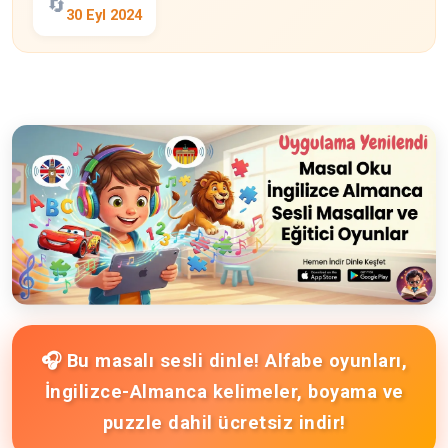
🔄
30 Eyl 2024
🎧 Bu masalı sesli dinle! Alfabe oyunları,
İngilizce-Almanca kelimeler, boyama ve
puzzle dahil ücretsiz indir!