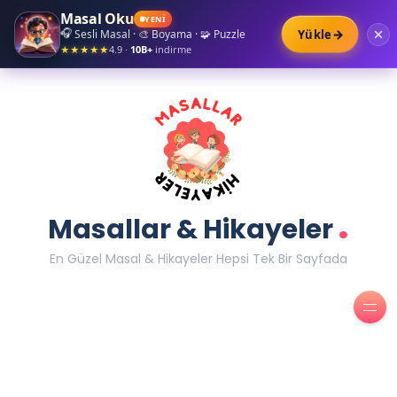
Masal Oku
✦
✧
✦
YENİ
✧
✦
→
Yükle
🎧
Sesli Masal · 🎨 Boyama · 🧩 Puzzle
4.9 ·
10B+
indirme
★★★★★
.
Masallar & Hikayeler
En Güzel Masal & Hikayeler Hepsi Tek Bir Sayfada