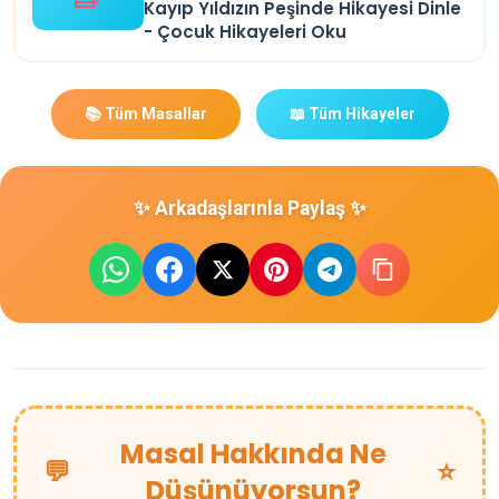
Kayıp Yıldızın Peşinde Hikayesi Dinle
- Çocuk Hikayeleri Oku
📚 Tüm Masallar
📖 Tüm Hikayeler
✨ Arkadaşlarınla Paylaş ✨
Masal Hakkında Ne
💬
⭐
Düşünüyorsun?