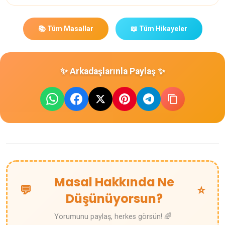
📚 Tüm Masallar
📖 Tüm Hikayeler
✨ Arkadaşlarınla Paylaş ✨
Masal Hakkında Ne
💬
⭐
Düşünüyorsun?
Yorumunu paylaş, herkes görsün! 🌈