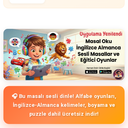
🎧 Bu masalı sesli dinle! Alfabe oyunları,
İngilizce-Almanca kelimeler, boyama ve
puzzle dahil ücretsiz indir!