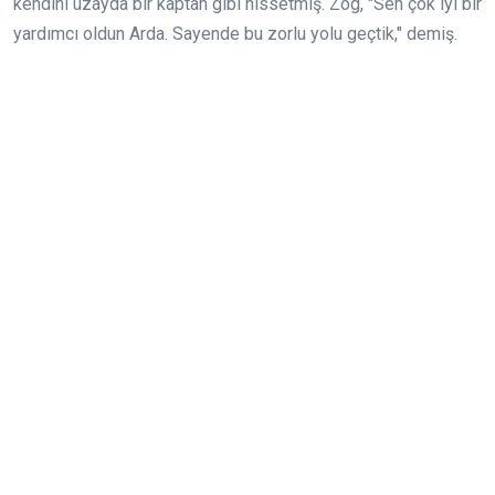
kendini uzayda bir kaptan gibi hissetmiş. Zog, "Sen çok iyi bir
yardımcı oldun Arda. Sayende bu zorlu yolu geçtik," demiş.