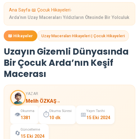
›
›
Ana Sayfa
📖 Çocuk Hikayeleri
Arda’nın Uzay Maceraları Yıldızların Ötesinde Bir Yolculuk
📖 Hikayeler
Uzay Maceraları Hikayeleri | Çocuk Hikayeleri
Uzayın Gizemli Dünyasında
Bir Çocuk Arda’nın Keşif
Macerası
YAZAR
Melih ÖZKAŞ
→
Okunma
Okuma Süresi
Yayın Tarihi
👁️
⏱️
📅
1381
10 dk
15 Eki 2024
Güncelleme
🔄
15 Eki 2024